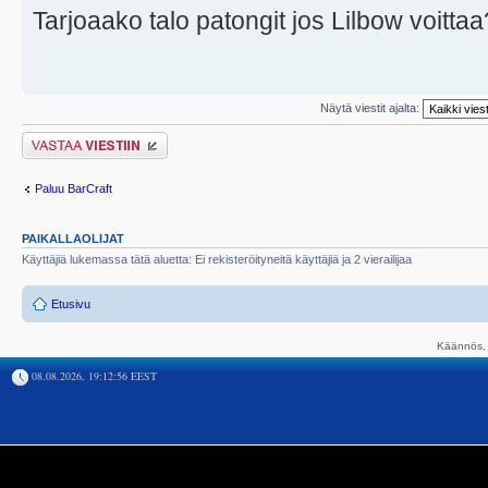
Tarjoaako talo patongit jos Lilbow voittaa
Näytä viestit ajalta:
Lähetä vastaus
Paluu BarCraft
PAIKALLAOLIJAT
Käyttäjiä lukemassa tätä aluetta: Ei rekisteröityneitä käyttäjiä ja 2 vierailijaa
Etusivu
Käännös, 
08.08.2026, 19:12:56 EEST