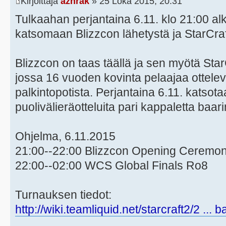
Kirjoittaja
azhrak
» 25 Loka 2015, 20:31
Tulkaahan perjantaina 6.11. klo 21:00 a
katsomaan Blizzcon lähetystä ja StarCraf
Blizzcon on taas täällä ja sen myötä Sta
jossa 16 vuoden kovinta pelaajaa ottelev
palkintopotista. Perjantaina 6.11. katsota
puolivälieräotteluita pari kappaletta baari
Ohjelma, 6.11.2015
21:00--22:00 Blizzcon Opening Ceremo
22:00--02:00 WCS Global Finals Ro8
Turnauksen tiedot:
http://wiki.teamliquid.net/starcraft2/2 ... 