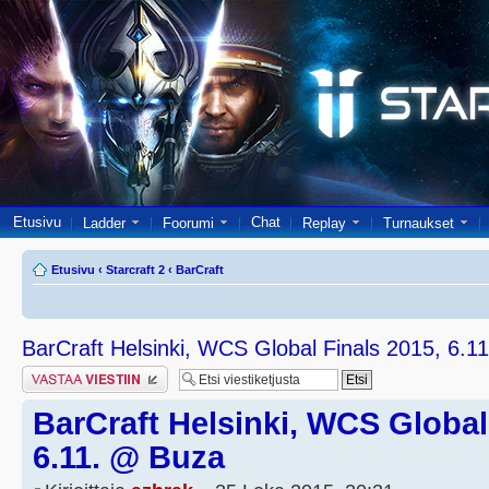
Etusivu
Chat
Ladder
Foorumi
Replay
Turnaukset
Etusivu
‹
Starcraft 2
‹
BarCraft
BarCraft Helsinki, WCS Global Finals 2015, 6.1
Lähetä vastaus
BarCraft Helsinki, WCS Global
6.11. @ Buza