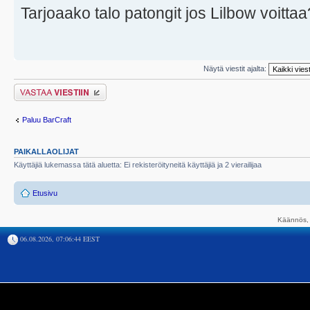
Tarjoaako talo patongit jos Lilbow voittaa
Näytä viestit ajalta:
Lähetä vastaus
Paluu BarCraft
PAIKALLAOLIJAT
Käyttäjiä lukemassa tätä aluetta: Ei rekisteröityneitä käyttäjiä ja 2 vierailijaa
Etusivu
Käännös, 
06.08.2026, 07:06:44 EEST