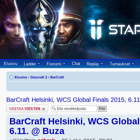
Etusivu
Chat
Ladder
Foorumi
Replay
Turnaukset
Etusivu
‹
Starcraft 2
‹
BarCraft
BarCraft Helsinki, WCS Global Finals 2015, 6.1
Lähetä vastaus
BarCraft Helsinki, WCS Global
6.11. @ Buza