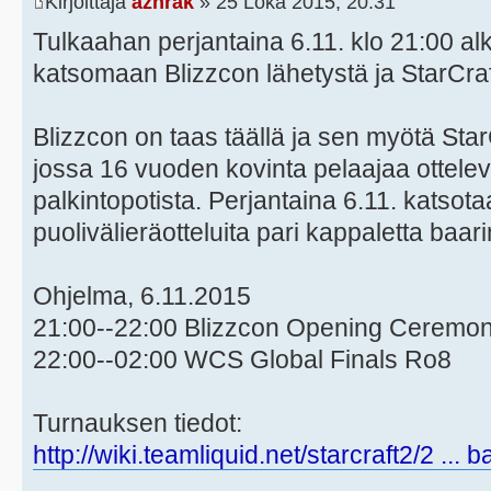
Kirjoittaja
azhrak
» 25 Loka 2015, 20:31
Tulkaahan perjantaina 6.11. klo 21:00 a
katsomaan Blizzcon lähetystä ja StarCraf
Blizzcon on taas täällä ja sen myötä Sta
jossa 16 vuoden kovinta pelaajaa ottelev
palkintopotista. Perjantaina 6.11. katsota
puolivälieräotteluita pari kappaletta baari
Ohjelma, 6.11.2015
21:00--22:00 Blizzcon Opening Ceremo
22:00--02:00 WCS Global Finals Ro8
Turnauksen tiedot:
http://wiki.teamliquid.net/starcraft2/2 ... 