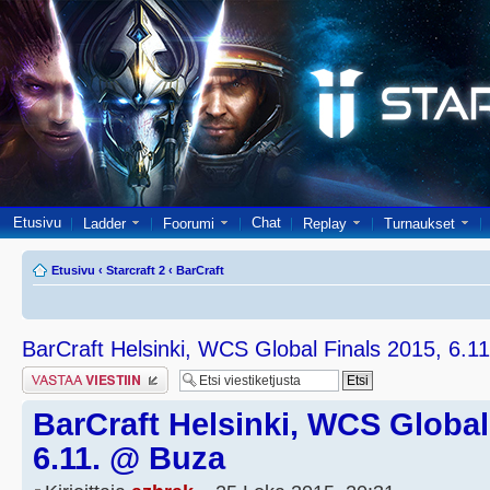
Etusivu
Chat
Ladder
Foorumi
Replay
Turnaukset
Etusivu
‹
Starcraft 2
‹
BarCraft
BarCraft Helsinki, WCS Global Finals 2015, 6.1
Lähetä vastaus
BarCraft Helsinki, WCS Global
6.11. @ Buza