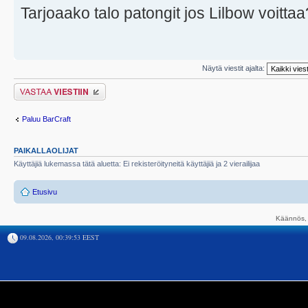
Tarjoaako talo patongit jos Lilbow voittaa
Näytä viestit ajalta:
Lähetä vastaus
Paluu BarCraft
PAIKALLAOLIJAT
Käyttäjiä lukemassa tätä aluetta: Ei rekisteröityneitä käyttäjiä ja 2 vierailijaa
Etusivu
Käännös, 
09.08.2026, 00:39:53 EEST