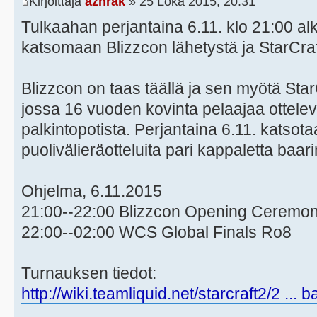
Kirjoittaja
azhrak
» 25 Loka 2015, 20:31
Tulkaahan perjantaina 6.11. klo 21:00 a
katsomaan Blizzcon lähetystä ja StarCraf
Blizzcon on taas täällä ja sen myötä Sta
jossa 16 vuoden kovinta pelaajaa ottelev
palkintopotista. Perjantaina 6.11. katsota
puolivälieräotteluita pari kappaletta baari
Ohjelma, 6.11.2015
21:00--22:00 Blizzcon Opening Ceremo
22:00--02:00 WCS Global Finals Ro8
Turnauksen tiedot:
http://wiki.teamliquid.net/starcraft2/2 ... 