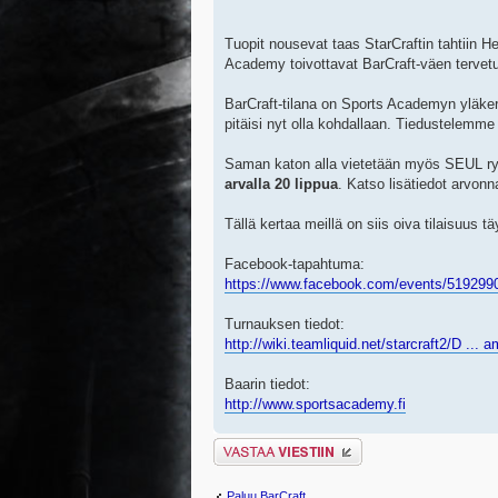
Tuopit nousevat taas StarCraftin tahtiin H
Academy toivottavat BarCraft-väen terve
BarCraft-tilana on Sports Academyn yläkerr
pitäisi nyt olla kohdallaan. Tiedustelemm
Saman katon alla vietetään myös SEUL ry:
arvalla 20 lippua
. Katso lisätiedot arvonn
Tällä kertaa meillä on siis oiva tilaisuus
Facebook-tapahtuma:
https://www.facebook.com/events/519299
Turnauksen tiedot:
http://wiki.teamliquid.net/starcraft2/D ... 
Baarin tiedot:
http://www.sportsacademy.fi
Lähetä vastaus
Paluu BarCraft