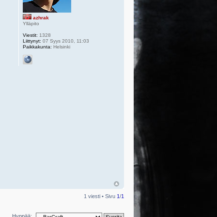
azhrak
Ylläpito
Viestit:
1328
Liittynyt:
07 Syys 2010, 11:03
Paikkakunta:
Helsinki
1 viesti • Sivu
1
/
1
Hyppää: