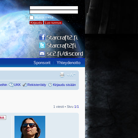
Muista minut
Sponsorit
Yhteydenotto
eihin
UKK
Rekisteröidy
Kirjaudu sisään
1 viesti • Sivu
1
/
1