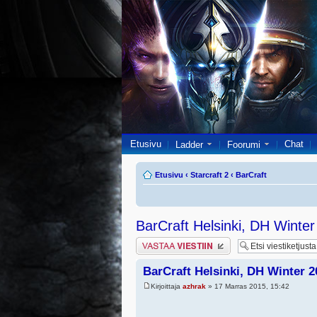
Etusivu
Chat
Ladder
Foorumi
Etusivu
‹
Starcraft 2
‹
BarCraft
BarCraft Helsinki, DH Winte
Lähetä vastaus
BarCraft Helsinki, DH Winter 
Kirjoittaja
azhrak
» 17 Marras 2015, 15:42