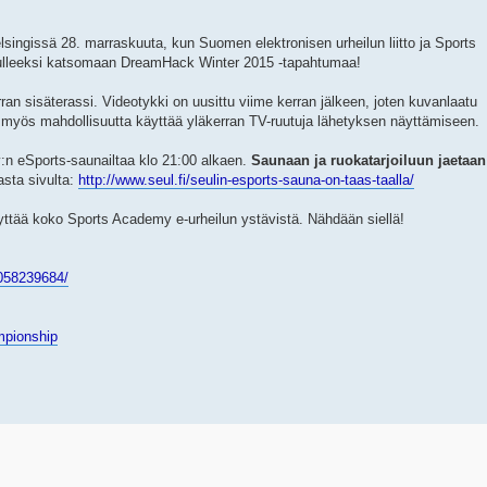
elsingissä 28. marraskuuta, kun Suomen elektronisen urheilun liitto ja Sports
tulleeksi katsomaan DreamHack Winter 2015 -tapahtumaa!
an sisäterassi. Videotykki on uusittu viime kerran jälkeen, joten kuvanlaatu
e myös mahdollisuutta käyttää yläkerran TV-ruutuja lähetyksen näyttämiseen.
n eSports-saunailtaa klo 21:00 alkaen.
Saunaan ja ruokatarjoiluun jaetaan
asta sivulta:
http://www.seul.fi/seulin-esports-sauna-on-taas-taalla/
 täyttää koko Sports Academy e-urheilun ystävistä. Nähdään siellä!
058239684/
ampionship