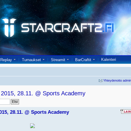
Kalenteri
Replay
Turnaukset
Streamit
BarCraftit
Yhteydenotto admin
r 2015, 28.11. @ Sports Academy
2015, 28.11. @ Sports Academy