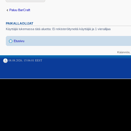
Paluu BarCraft
PAIKALLAOLIJAT
Käyttäjiä lukemassa tätä aluetta: Ei rekisteröityneitä käyttäjiä ja 1 vierailijaa
Etusivu
Käännös, 
08.08.2026, 15:06:01 EEST