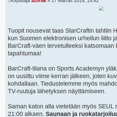
Kirjoittaja
azhrak
» 17 Marras 2015, 15:42
Tuopit nousevat taas StarCraftin tahtiin 
kun Suomen elektronisen urheilun liitto 
BarCraft-väen tervetulleeksi katsomaan
tapahtumaa!
BarCraft-tilana on Sports Academyn yläke
on uusittu viime kerran jälkeen, joten kuva
kohdallaan. Tiedustelemme myös mahdoll
TV-ruutuja lähetyksen näyttämiseen.
Saman katon alla vietetään myös SEUL r
21:00 alkaen.
Saunaan ja ruokatarjoiluu