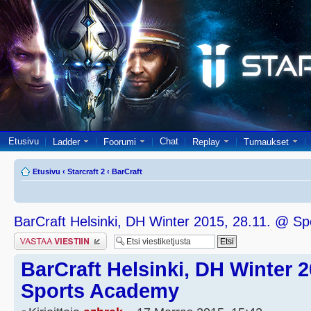
Etusivu
Chat
Ladder
Foorumi
Replay
Turnaukset
Etusivu
‹
Starcraft 2
‹
BarCraft
BarCraft Helsinki, DH Winter 2015, 28.11. @ S
Lähetä vastaus
BarCraft Helsinki, DH Winter 2
Sports Academy