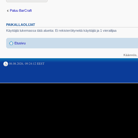
Paluu BarCraft
PAIKALLAOLIJAT
Käyttäjiä lukemassa tätä aluetta: Ei rekisteröityneitä käyttäjiä ja 1 vierailijaa
Etusivu
Käännös, 
08.08.2026, 09:24:12 EEST