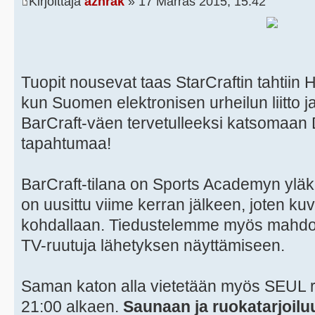
Kirjoittaja
azhrak
» 17 Marras 2015, 15:42
Tuopit nousevat taas StarCraftin tahtiin 
kun Suomen elektronisen urheilun liitto 
BarCraft-väen tervetulleeksi katsomaan
tapahtumaa!
BarCraft-tilana on Sports Academyn yläke
on uusittu viime kerran jälkeen, joten kuva
kohdallaan. Tiedustelemme myös mahdoll
TV-ruutuja lähetyksen näyttämiseen.
Saman katon alla vietetään myös SEUL r
21:00 alkaen.
Saunaan ja ruokatarjoiluu