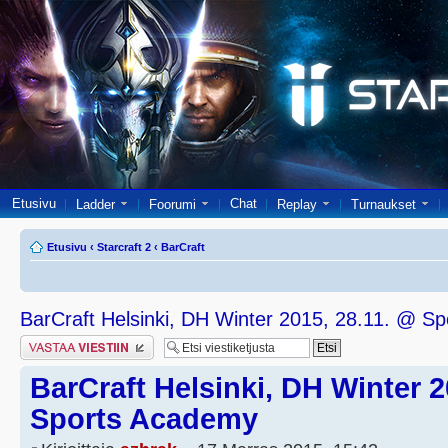
Etusivu
Chat
Ladder
Foorumi
Replay
Turnaukset
Etusivu
‹
Starcraft 2
‹
BarCraft
BarCraft Helsinki, DH Winter 2015, 28.11. @ S
Lähetä vastaus
BarCraft Helsinki, DH Winter 2
Sports Academy