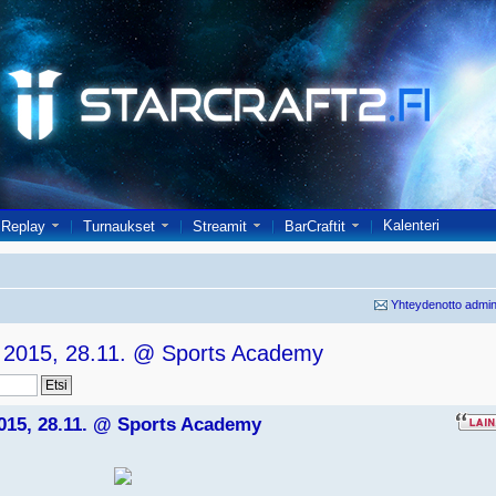
Kalenteri
Replay
Turnaukset
Streamit
BarCraftit
Yhteydenotto admin
r 2015, 28.11. @ Sports Academy
2015, 28.11. @ Sports Academy