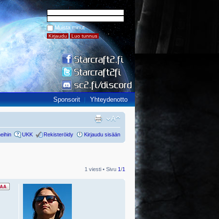
Muista minut
Sponsorit
Yhteydenotto
eihin
UKK
Rekisteröidy
Kirjaudu sisään
1 viesti • Sivu
1
/
1