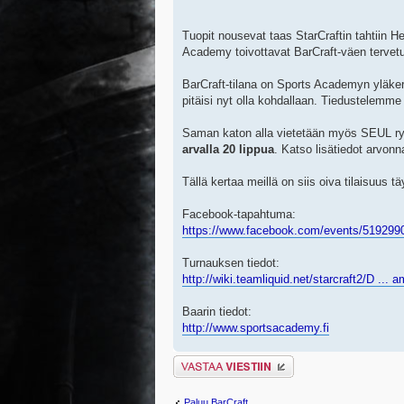
Tuopit nousevat taas StarCraftin tahtiin H
Academy toivottavat BarCraft-väen terve
BarCraft-tilana on Sports Academyn yläkerr
pitäisi nyt olla kohdallaan. Tiedustelemm
Saman katon alla vietetään myös SEUL ry:
arvalla 20 lippua
. Katso lisätiedot arvonn
Tällä kertaa meillä on siis oiva tilaisuus
Facebook-tapahtuma:
https://www.facebook.com/events/519299
Turnauksen tiedot:
http://wiki.teamliquid.net/starcraft2/D ... 
Baarin tiedot:
http://www.sportsacademy.fi
Lähetä vastaus
Paluu BarCraft