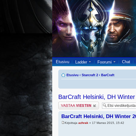
Etusivu
Chat
Ladder
Foorumi
Etusivu
‹
Starcraft 2
‹
BarCraft
BarCraft Helsinki, DH Winte
Lähetä vastaus
BarCraft Helsinki, DH Winter 
Kirjoittaja
azhrak
» 17 Marras 2015, 15:42