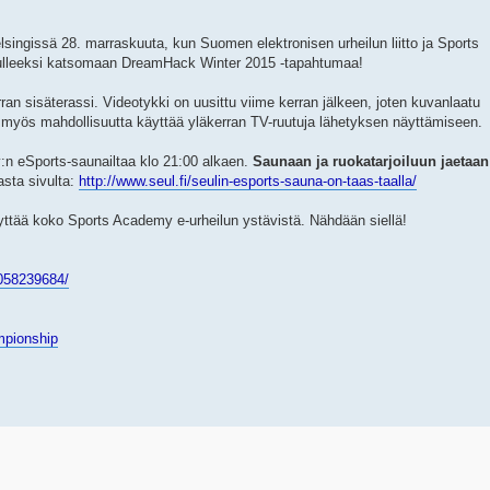
elsingissä 28. marraskuuta, kun Suomen elektronisen urheilun liitto ja Sports
tulleeksi katsomaan DreamHack Winter 2015 -tapahtumaa!
an sisäterassi. Videotykki on uusittu viime kerran jälkeen, joten kuvanlaatu
e myös mahdollisuutta käyttää yläkerran TV-ruutuja lähetyksen näyttämiseen.
n eSports-saunailtaa klo 21:00 alkaen.
Saunaan ja ruokatarjoiluun jaetaan
asta sivulta:
http://www.seul.fi/seulin-esports-sauna-on-taas-taalla/
 täyttää koko Sports Academy e-urheilun ystävistä. Nähdään siellä!
058239684/
ampionship