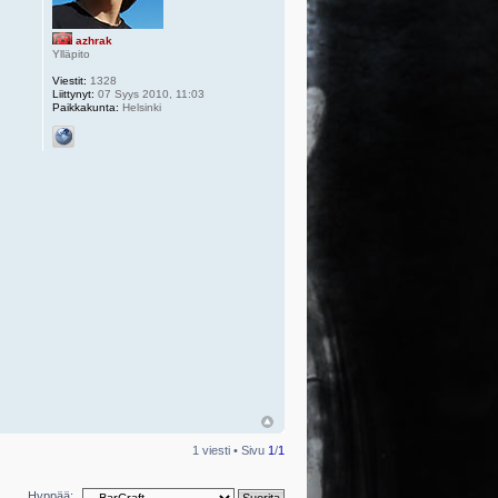
azhrak
Ylläpito
Viestit:
1328
Liittynyt:
07 Syys 2010, 11:03
Paikkakunta:
Helsinki
1 viesti • Sivu
1
/
1
Hyppää: