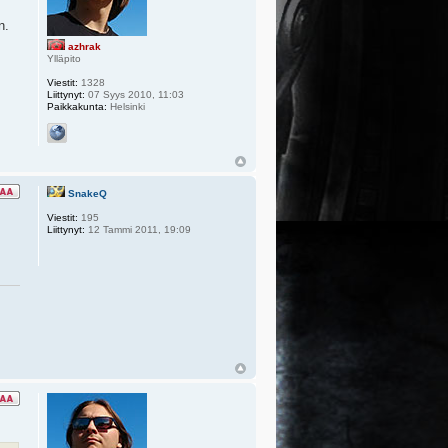
n.
azhrak
Ylläpito
Viestit:
1328
Liittynyt:
07 Syys 2010, 11:03
Paikkakunta:
Helsinki
SnakeQ
Viestit:
195
Liittynyt:
12 Tammi 2011, 19:09