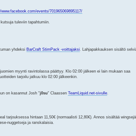
://www.facebook.com/events/701965069895117/
 kutsuja tuleviin tapahtumiin.
ahtuman yhdeksi
BarCraft StimPack -voittajaksi
. Lahjapakkauksen sisältö selvi
olijuomien myynti ravintolassa päättyy. Klo 02:00 jälkeen ei lain mukaan saa
uotteiden tarjoilu jatkuu klo 02:00 jälkeenkin.
enun on kasannut Josh "
j0su
" Claassen
TeamLiquid.net-sivulle
.
tarjouksessa hintaan 11,50€ (normaalisti 12,80€). Annos sisältää wingsejä
eese-nuggetseja ja ranskalaisia.