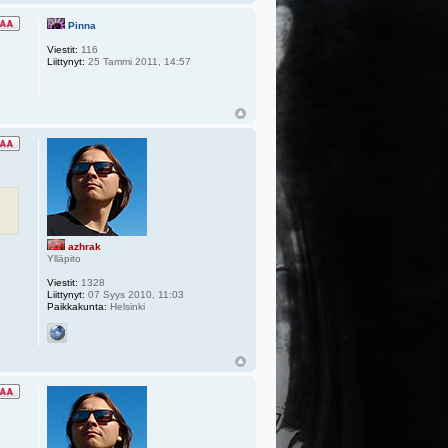
Pinna
Viestit:
116
Liittynyt:
25 Tammi 2011, 14:57
azhrak
Ylläpito
Viestit:
1328
Liittynyt:
07 Syys 2010, 11:03
Paikkakunta:
Helsinki