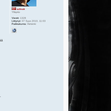
azhrak
Ylläpito
Viestit:
1328
Liittynyt:
07 Syys 2010, 11:03
Paikkakunta:
Helsinki
ää
,