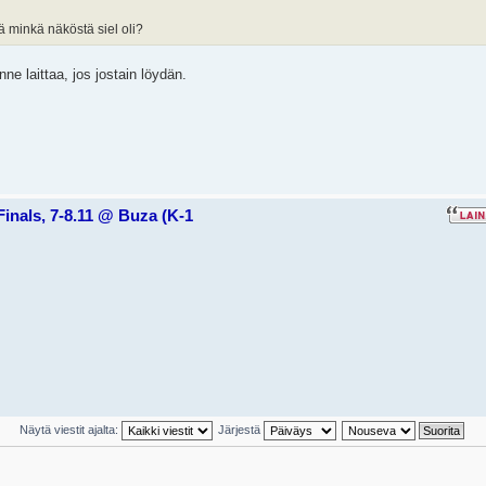
ä minkä näköstä siel oli?
ne laittaa, jos jostain löydän.
Finals, 7-8.11 @ Buza (K-1
Näytä viestit ajalta:
Järjestä