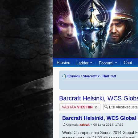
Etusivu
Chat
Ladder
Foorumi
Etusivu
‹
Starcraft 2
‹
BarCraft
Barcraft Helsinki, WCS Glob
Lähetä vastaus
Barcraft Helsinki, WCS Global 
Kirjoittaja
azhrak
» 08 Loka 2014, 17:35
World Championship Series 2014 Global Fi