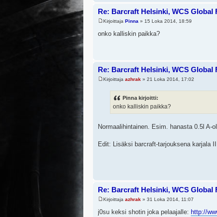
Re: Barcraft Helsinki, WCS Global 
Kirjoittaja
Pinna
» 15 Loka 2014, 18:59
onko kalliskin paikka?
Re: Barcraft Helsinki, WCS Global 
Kirjoittaja
azhrak
» 21 Loka 2014, 17:02
Pinna kirjoitti:
onko kalliskin paikka?
Normaalihintainen. Esim. hanasta 0.5l A-olut
Edit: Lisäksi barcraft-tarjouksena karjala I
Re: Barcraft Helsinki, WCS Global 
Kirjoittaja
azhrak
» 31 Loka 2014, 11:07
j0su keksi shotin joka pelaajalle:
http://ww