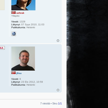
azhrak
Ylläpito
Viestit:
1328
Liittynyt:
07 Syys 2010, 11:03
Paikkakunta:
Helsinki
j0su
Viestit:
6
Liittynyt:
23 Elo 2012, 10:59
Paikkakunta:
Helsinki
7 viestiä • Sivu
1
/
1