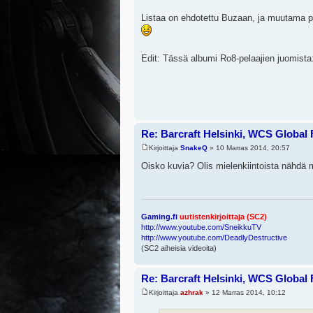
Listaa on ehdotettu Buzaan, ja muutama pä
Edit: Tässä albumi Ro8-pelaajien juomista
Re: Barcraft Helsinki, WCS Global 
Kirjoittaja
SnakeQ
» 10 Marras 2014, 20:57
Oisko kuvia? Olis mielenkiintoista nähdä m
Gaming.fi
uutistenkirjoittaja (SC2)
http://www.youtube.com/SneikkuTV
http://www.youtube.com/DeadlyDestructive
(SC2 aiheisia videoita)
Re: Barcraft Helsinki, WCS Global 
Kirjoittaja
azhrak
» 12 Marras 2014, 10:12