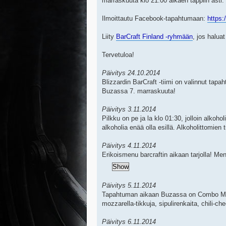
marraskuuta klo 21:00 alkaen tappiin asti.
Ilmoittautu Facebook-tapahtumaan:
https
Liity
BarCraft Finland -ryhmään
, jos haluat
Tervetuloa!
Päivitys 24.10.2014
Blizzardin BarCraft -tiimi on valinnut tap
Buzassa 7. marraskuuta!
Päivitys 3.11.2014
Pilkku on pe ja la klo 01:30, jolloin alkoh
alkoholia enää olla esillä. Alkoholittomien t
Päivitys 4.11.2014
Erikoismenu barcraftin aikaan tarjolla! M
Päivitys 5.11.2014
Tapahtuman aikaan Buzassa on Combo Meal 
mozzarella-tikkuja, sipulirenkaita, chili-ch
Päivitys 6.11.2014