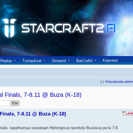
Kalenteri
Replay
Turnaukset
Streamit
BarCraftit
Yhteydenotto admin
al Finals, 7-8.11 @ Buza (K-18)
Finals, 7-8.11 @ Buza (K-18)
nals -tapahtumaa seurataan Helsingissä ravintola Buzassa pe-la 7-8.