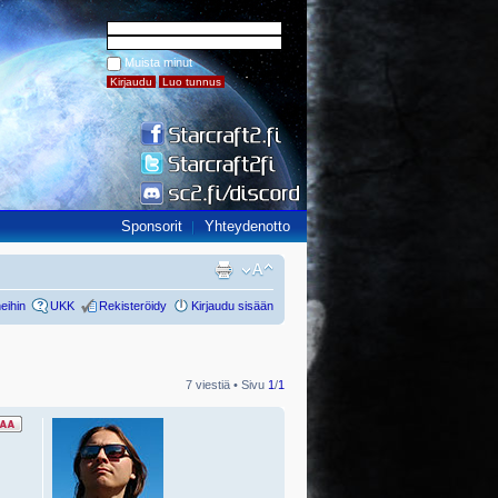
Muista minut
Sponsorit
Yhteydenotto
eihin
UKK
Rekisteröidy
Kirjaudu sisään
7 viestiä • Sivu
1
/
1