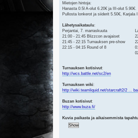
Mietojen hintoja:
Hanasta 0.5l A-olut 6.20€ ja III-olut 5.90€.
Pullosta lonkerot ja siiderit 5.50€, Karjala I
Lähetysaikataulu
:
Perjantai, 7. marraskuuta
L
21:00 - 21:45 Blizzcon avajaiset
2
21:45 - 22:15 Turnauksen pre-show
2
22:15 - 04:15 Round of 8
0
0
Turnauksen kotisivut
:
http://wcs.battle.net/sc2/en
Turnauksen wiki
:
http://wiki.teamliquid.net/starcraft2/2 ... b
Buzan kotisivut
:
http://www.buza.fi/
Kuvia paikasta ja aikaisemmista tapaht