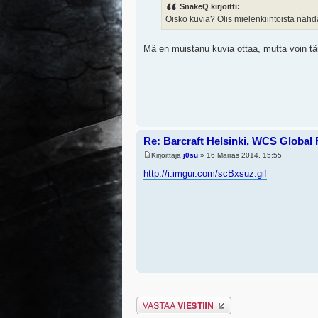
SnakeQ kirjoitti:
Oisko kuvia? Olis mielenkiintoista nähd
Mä en muistanu kuvia ottaa, mutta voin tän
Re: Barcraft Helsinki, WCS Global 
Kirjoittaja
j0su
» 16 Marras 2014, 15:55
http://i.imgur.com/scBxsuz.gif
Lähetä vastaus