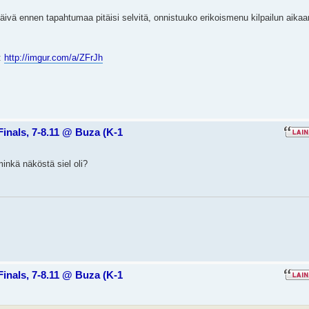
ivä ennen tapahtumaa pitäisi selvitä, onnistuuko erikoismenu kilpailun aikaa
:
http://imgur.com/a/ZFrJh
Finals, 7-8.11 @ Buza (K-1
inkä näköstä siel oli?
Finals, 7-8.11 @ Buza (K-1