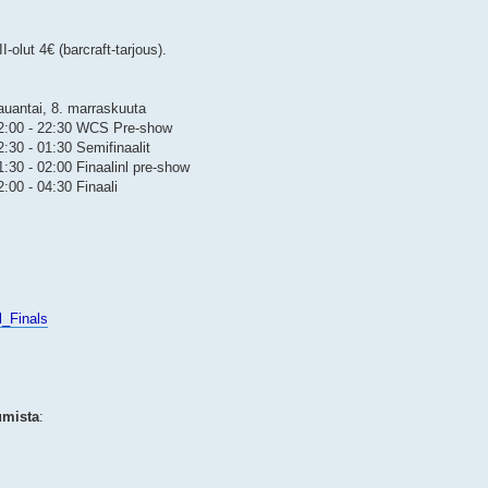
II-olut 4€ (barcraft-tarjous).
auantai, 8. marraskuuta
2:00 - 22:30 WCS Pre-show
2:30 - 01:30 Semifinaalit
1:30 - 02:00 Finaalinl pre-show
2:00 - 04:30 Finaali
al_Finals
umista
: