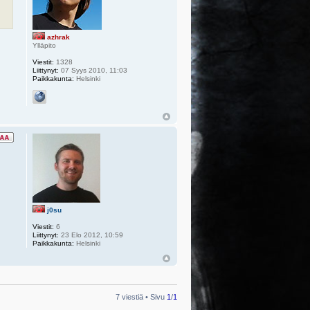
azhrak
Ylläpito
Viestit:
1328
Liittynyt:
07 Syys 2010, 11:03
Paikkakunta:
Helsinki
j0su
Viestit:
6
Liittynyt:
23 Elo 2012, 10:59
Paikkakunta:
Helsinki
7 viestiä • Sivu
1
/
1