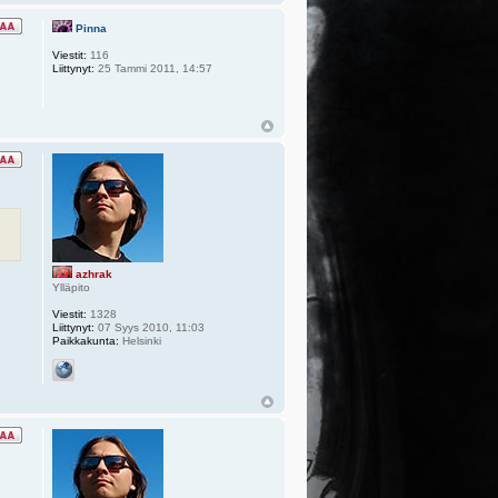
Pinna
Viestit:
116
Liittynyt:
25 Tammi 2011, 14:57
azhrak
Ylläpito
Viestit:
1328
Liittynyt:
07 Syys 2010, 11:03
Paikkakunta:
Helsinki