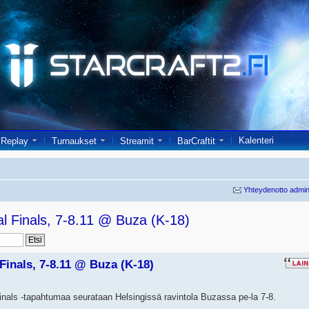
Kalenteri
Replay
Turnaukset
Streamit
BarCraftit
Yhteydenotto admin
al Finals, 7-8.11 @ Buza (K-18)
Finals, 7-8.11 @ Buza (K-18)
nals -tapahtumaa seurataan Helsingissä ravintola Buzassa pe-la 7-8.