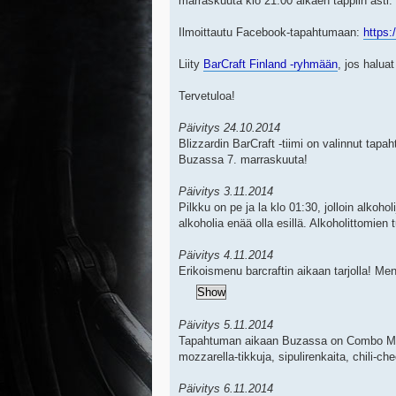
marraskuuta klo 21:00 alkaen tappiin asti.
Ilmoittautu Facebook-tapahtumaan:
https
Liity
BarCraft Finland -ryhmään
, jos haluat
Tervetuloa!
Päivitys 24.10.2014
Blizzardin BarCraft -tiimi on valinnut tap
Buzassa 7. marraskuuta!
Päivitys 3.11.2014
Pilkku on pe ja la klo 01:30, jolloin alkoh
alkoholia enää olla esillä. Alkoholittomien t
Päivitys 4.11.2014
Erikoismenu barcraftin aikaan tarjolla! M
Päivitys 5.11.2014
Tapahtuman aikaan Buzassa on Combo Meal 
mozzarella-tikkuja, sipulirenkaita, chili-ch
Päivitys 6.11.2014