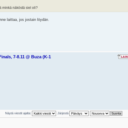
ä minkä näköstä siel oli?
ne laittaa, jos jostain löydän.
Finals, 7-8.11 @ Buza (K-1
Näytä viestit ajalta:
Järjestä