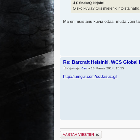
SnakeQ kirjoitti:
Oisko kuvia? Olis mielenkiintoista nähd
Mä en muistanu kuvia ottaa, mutta voin tän
Re: Barcraft Helsinki, WCS Global 
Kirjoittaja
j0su
» 16 Marras 2014, 15:55
http://i.imgur.com/scBxsuz.gif
Lähetä vastaus