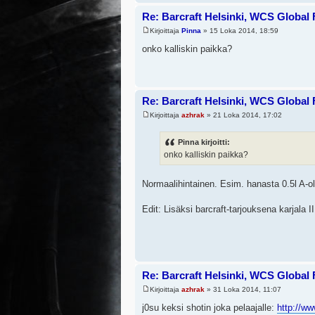
Re: Barcraft Helsinki, WCS Global 
Kirjoittaja
Pinna
» 15 Loka 2014, 18:59
onko kalliskin paikka?
Re: Barcraft Helsinki, WCS Global 
Kirjoittaja
azhrak
» 21 Loka 2014, 17:02
Pinna kirjoitti:
onko kalliskin paikka?
Normaalihintainen. Esim. hanasta 0.5l A-olut
Edit: Lisäksi barcraft-tarjouksena karjala I
Re: Barcraft Helsinki, WCS Global 
Kirjoittaja
azhrak
» 31 Loka 2014, 11:07
j0su keksi shotin joka pelaajalle:
http://ww