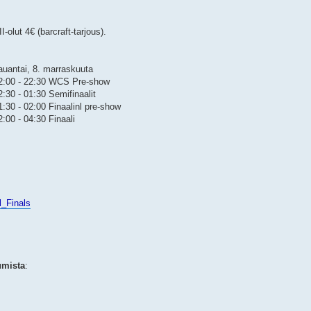
II-olut 4€ (barcraft-tarjous).
auantai, 8. marraskuuta
2:00 - 22:30 WCS Pre-show
2:30 - 01:30 Semifinaalit
1:30 - 02:00 Finaalinl pre-show
2:00 - 04:30 Finaali
al_Finals
umista
: