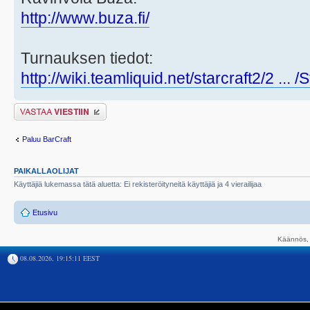
http://www.buza.fi/
Turnauksen tiedot:
http://wiki.teamliquid.net/starcraft2/2 ... 
Lähetä vastaus
Paluu BarCraft
PAIKALLAOLIJAT
Käyttäjiä lukemassa tätä aluetta: Ei rekisteröityneitä käyttäjiä ja 4 vierailijaa
Etusivu
Käännös, 
08.08.2026, 19:15:11 EEST