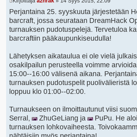
Kirjoittaja
azhrak
» 14 Syys 2015, 22:09
Perjantaina 25. syyskuuta järjestetään H
barcraft, jossa seurataan DreamHack O
turnauksen pudotuspelejä. Tervetuloa kai
barcraftiin pääkaupunkiseudulla!
Lähetyksen aikataulua ei ole vielä julkais
osakilpailun perusteella voimme arvioida,
15:00--16:00 välisenä aikana. Perjantai
turnauksen pudotuspelit puolivälieristä 
loppuu klo 01:00--02:00.
Turnaukseen on ilmoittautunut viisi suom
Serral,
ZhuGeLiang ja
PuPu. He aloit
turnauksen lohkovaiheesta. Toivokaamme,
nähtäisiin myös perjantaina!