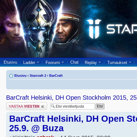
Etusivu
Chat
Ladder
Foorumi
Replay
Turnaukset
Etusivu
‹
Starcraft 2
‹
BarCraft
BarCraft Helsinki, DH Open Stockholm 2015, 2
Lähetä vastaus
BarCraft Helsinki, DH Open S
25.9. @ Buza