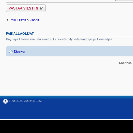
Lähetä vastaus
Paluu Tiimit & klaanit
PAIKALLAOLIJAT
Käyttäjiä lukemassa tätä aluetta: Ei rekisteröityneitä käyttäjiä ja 1 vierailijaa
Etusivu
Käännös, 
07.08.2026, 20:32:08 EEST