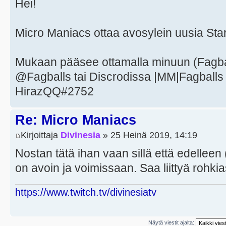
Hei!
Micro Maniacs ottaa avosylein uusia Starc
Mukaan pääsee ottamalla minuun (Fagball
@Fagballs tai Discrodissa |MM|Fagballs 
HirazQQ#2752
Re: Micro Maniacs
Kirjoittaja
Divinesia
» 25 Heinä 2019, 14:19
Nostan tätä ihan vaan sillä että edelleen
on avoin ja voimissaan. Saa liittyä rohki
https://www.twitch.tv/divinesiatv
Näytä viestit ajalta: