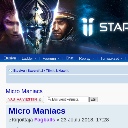
Etusivu
Chat
Ladder
Foorumi
Replay
Turnaukset
Etusivu
‹
Starcraft 2
‹
Tiimit & klaanit
Micro Maniacs
Lähetä vastaus
Micro Maniacs
Kirjoittaja
Fagballs
» 23 Joulu 2018, 17:28