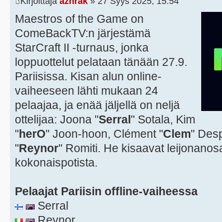
Kirjoittaja
azhrak
» 27 Syys 2025, 15:54
Maestros of the Game on
ComeBackTV:n järjestämä
StarCraft II -turnaus, jonka
loppuottelut pelataan tänään 27.9.
Pariisissa. Kisan alun online-
vaiheeseen lähti mukaan 24
pelaajaa, ja enää jäljellä on neljä
ottelijaa: Joona "
Serral
" Sotala, Kim
"
herO
" Joon-hoon, Clément "
Clem
" Des
"
Reynor
" Romiti. He kisaavat leijonanos
kokonaispotista.
Pelaajat Pariisin offline-vaiheessa
Serral
Reynor