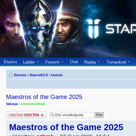
Etusivu
Chat
Ladder
Foorumi
Replay
Turnaukset
Etusivu
‹
Starcraft2.fi
‹
Uutiset
Maestros of the Game 2025
Valvoja:
Uutistenkirjoittajat
Lähetä vastaus
Maestros of the Game 2025