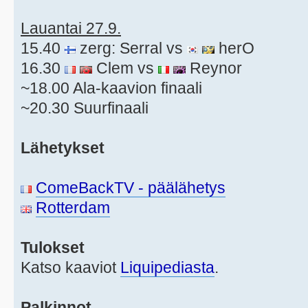
Lauantai 27.9.
15.40
zerg: Serral vs
herO
16.30
Clem vs
Reynor
~18.00 Ala-kaavion finaali
~20.30 Suurfinaali
Lähetykset
ComeBackTV - päälähetys
Rotterdam
Tulokset
Katso kaaviot
Liquipediasta
.
Palkinnot