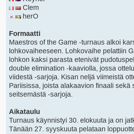
Clem
herO
Formaatti
Maestros of the Game -turnaus alkoi karsi
lohkovaiheeseen. Lohkovaihe pelattiin GS
lohkon kaksi parasta etenivät pudotuspel
double elimination -kaaviolla, jossa ottel
viidestä -sarjoja. Kisan neljä viimeistä ot
Pariisissa, joista alakaavion finaali sekä
seitsemästä -sarjoja.
Aikataulu
Turnaus käynnistyi 30. elokuuta ja on ja
Tänään 27. syyskuuta pelataan loppuotte