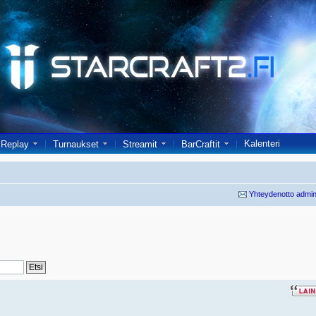
Kalenteri
Replay
Turnaukset
Streamit
BarCraftit
Yhteydenotto admin