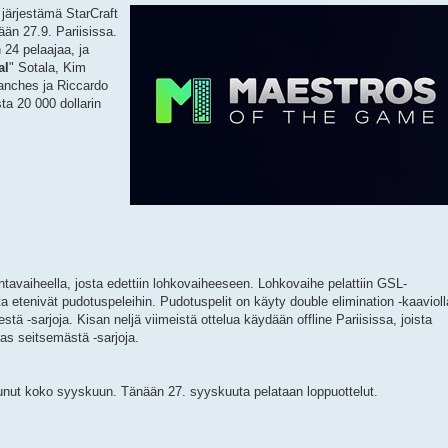
ärjestämä StarCraft
ään 27.9. Pariisissa.
 24 pelaajaa, ja
al
" Sotala, Kim
anches ja Riccardo
ta 20 000 dollarin
tavaiheella, josta edettiin lohkovaiheeseen. Lohkovaihe pelattiin GSL-
ta etenivät pudotuspeleihin. Pudotuspelit on käyty double elimination -kaavioll
estä -sarjoja. Kisan neljä viimeistä ottelua käydään offline Pariisissa, joista
ras seitsemästä -sarjoja.
kunut koko syyskuun. Tänään 27. syyskuuta pelataan loppuottelut.