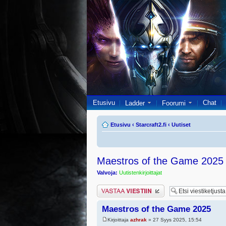
Etusivu
Chat
Ladder
Foorumi
Etusivu
‹
Starcraft2.fi
‹
Uutiset
Maestros of the Game 2025
Valvoja:
Uutistenkirjoittajat
Lähetä vastaus
Maestros of the Game 2025
Kirjoittaja
azhrak
» 27 Syys 2025, 15:54