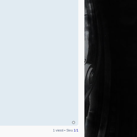
1 viesti • Sivu
1
/
1