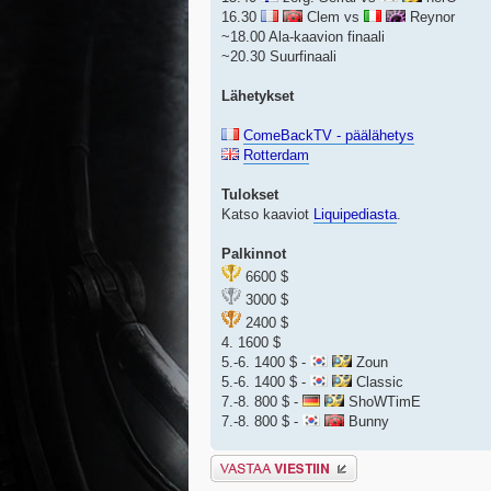
16.30
Clem vs
Reynor
~18.00 Ala-kaavion finaali
~20.30 Suurfinaali
Lähetykset
ComeBackTV - päälähetys
Rotterdam
Tulokset
Katso kaaviot
Liquipediasta
.
Palkinnot
6600 $
3000 $
2400 $
4. 1600 $
5.-6. 1400 $ -
Zoun
5.-6. 1400 $ -
Classic
7.-8. 800 $ -
ShoWTimE
7.-8. 800 $ -
Bunny
Lähetä vastaus