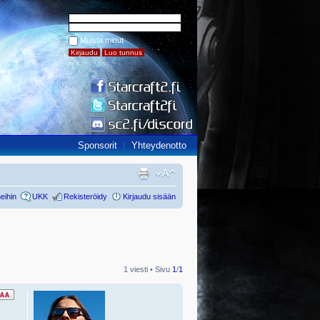
Muista minut
Sponsorit
Yhteydenotto
eihin
UKK
Rekisteröidy
Kirjaudu sisään
1 viesti • Sivu
1
/
1