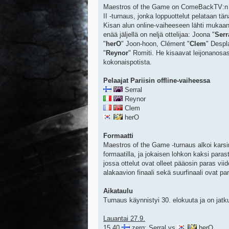
Maestros of the Game on ComeBackTV:n j
II -turnaus, jonka loppuottelut pelataan tän
Kisan alun online-vaiheeseen lähti mukaan
enää jäljellä on neljä ottelijaa: Joona "
Serr
"
herO
" Joon-hoon, Clément "
Clem
" Despl
"
Reynor
" Romiti. He kisaavat leijonanosas
kokonaispotista.
Pelaajat Pariisin offline-vaiheessa
Serral
Reynor
Clem
herO
Formaatti
Maestros of the Game -turnaus alkoi karsin
formaatilla, ja jokaisen lohkon kaksi paras
jossa ottelut ovat olleet pääosin paras viid
alakaavion finaali sekä suurfinaali ovat pa
Aikataulu
Turnaus käynnistyi 30. elokuuta ja on jat
Lauantai 27.9.
15.40
zerg: Serral vs
herO