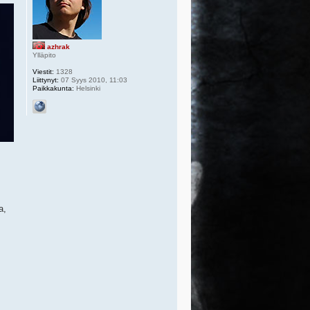
azhrak
Ylläpito
Viestit:
1328
Liittynyt:
07 Syys 2010, 11:03
Paikkakunta:
Helsinki
a,