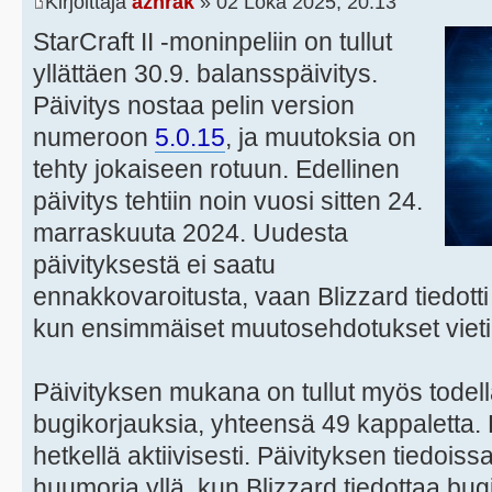
Kirjoittaja
azhrak
» 02 Loka 2025, 20:13
StarCraft II -moninpeliin on tullut
yllättäen 30.9. balansspäivitys.
Päivitys nostaa pelin version
numeroon
5.0.15
, ja muutoksia on
tehty jokaiseen rotuun. Edellinen
päivitys tehtiin noin vuosi sitten 24.
marraskuuta 2024. Uudesta
päivityksestä ei saatu
ennakkovaroitusta, vaan Blizzard tiedotti
kun ensimmäiset muutosehdotukset vietiin
Päivityksen mukana on tullut myös todell
bugikorjauksia, yhteensä 49 kappaletta. Pe
hetkellä aktiivisesti. Päivityksen tiedois
huumoria yllä, kun Blizzard tiedottaa bu