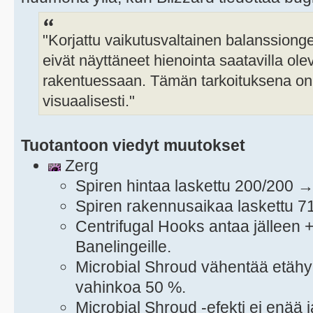
"Korjattu vaikutusvaltainen balanssiong
eivät näyttäneet hienointa saatavilla ol
rakentuessaan. Tämän tarkoituksena on 
visuaalisesti."
Tuotantoon viedyt muutokset
Zerg
Spiren hintaa laskettu 200/200 
Spiren rakennusaikaa laskettu 7
Centrifugal Hooks antaa jälleen
Banelingeille.
Microbial Shroud vähentää etäh
vahinkoa 50 %.
Microbial Shroud -efekti ei enää