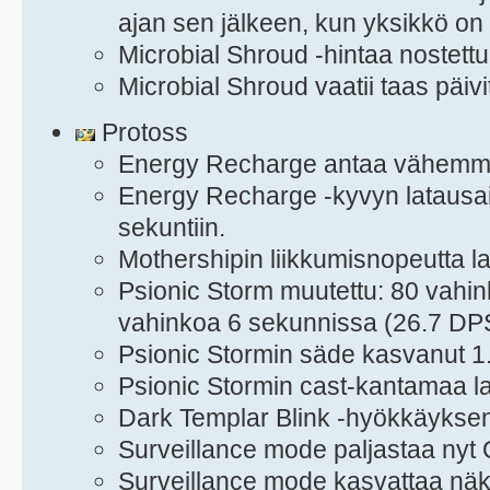
ajan sen jälkeen, kun yksikkö on 
Microbial Shroud -hintaa nostett
Microbial Shroud vaatii taas päiv
Protoss
Energy Recharge antaa vähemmä
Energy Recharge -kyvyn latausai
sekuntiin.
Mothershipin liikkumisnopeutta l
Psionic Storm muutettu: 80 vahi
vahinkoa 6 sekunnissa (26.7 DP
Psionic Stormin säde kasvanut 1
Psionic Stormin cast-kantamaa la
Dark Templar Blink -hyökkäyksen 
Surveillance mode paljastaa nyt 
Surveillance mode kasvattaa nä