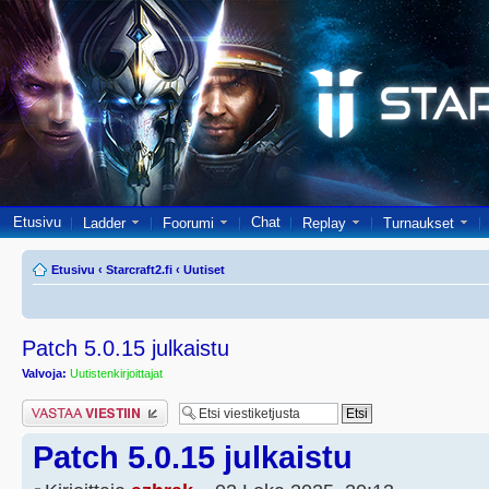
Etusivu
Chat
Ladder
Foorumi
Replay
Turnaukset
Etusivu
‹
Starcraft2.fi
‹
Uutiset
Patch 5.0.15 julkaistu
Valvoja:
Uutistenkirjoittajat
Lähetä vastaus
Patch 5.0.15 julkaistu