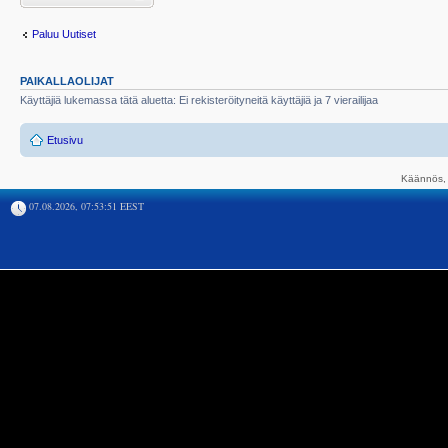
Paluu Uutiset
PAIKALLAOLIJAT
Käyttäjiä lukemassa tätä aluetta: Ei rekisteröityneitä käyttäjiä ja 7 vierailijaa
Etusivu
Käännös, 
07.08.2026, 07:53:51 EEST