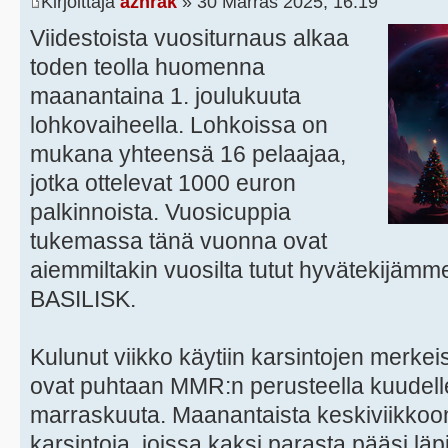
Kirjoittaja
azhrak
» 30 Marras 2025, 16:19
Viidestoista vuositurnaus alkaa
toden teolla huomenna
maanantaina 1. joulukuuta
lohkovaiheella. Lohkoissa on
mukana yhteensä 16 pelaajaa,
jotka ottelevat 1000 euron
palkinnoista. Vuosicuppia
tukemassa tänä vuonna ovat
aiemmiltakin vuosilta tutut hyvätekijämm
BASILISK.
Kulunut viikko käytiin karsintojen merkei
ovat puhtaan MMR:n perusteella kuudelle 
marraskuuta. Maanantaista keskiviikkoon 
karsintoja, joissa kaksi parasta pääsi lä