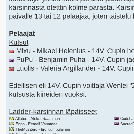
karsinnasta otetttin kolme parasta. Kars
päivälle 13 tai 12 pelaajaa, joten taistel
Pelaajat
Kutsut
Mixu - Mikael Helenius - 14V. Cupin h
PuPu - Benjamin Puha - 14V. Cupin jae
Luolis - Valeria Argillander - 14V. Cupin
Edellisen eli 14V. Cupin voittaja Wenlei 
kutsusta kiireiden vuoksi.
Ladder-karsinnan läpäisseet
Alluton - Aleksi Saarainen
Codebar
Enpo - Eemeli Vapamaa
SacredC
TheMusZero - Iiro Kumpulainen