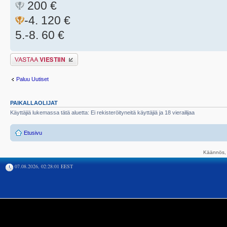
200 €
-4. 120 €
5.-8. 60 €
Lähetä vastaus
Paluu Uutiset
PAIKALLAOLIJAT
Käyttäjiä lukemassa tätä aluetta: Ei rekisteröityneitä käyttäjiä ja 18 vierailijaa
Etusivu
Käännös, 
07.08.2026, 02:28:01 EEST