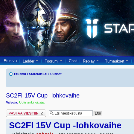
Etusivu
Chat
Ladder
Foorumi
Replay
Turnaukset
Etusivu
‹
Starcraft2.fi
‹
Uutiset
SC2FI 15V Cup -lohkovaihe
Valvoja:
Uutistenkirjoittajat
Lähetä vastaus
SC2FI 15V Cup -lohkovaihe