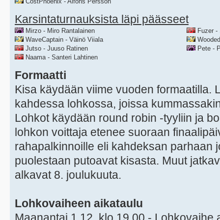
CostPhoenix - Alfons Persson
Karsintaturnauksista läpi päässeet
Mirzo - Miro Rantalainen
Fuzer -
WaveCaptain - Väinö Viiala
WoodedM
Jutso - Juuso Ratinen
Pete - 
Naama - Santeri Lahtinen
Formaatti
Kisa käydään viime vuoden formaatilla. 
kahdessa lohkossa, joissa kummassakin
Lohkot käydään round robin -tyyliin ja b
lohkon voittaja etenee suoraan finaalipäi
rahapalkinnoille eli kahdeksan parhaan 
puolestaan putoavat kisasta. Muut jatkav
alkavat 8. joulukuuta.
Lohkovaiheen aikataulu
Maanantai 1.12. klo 19.00 - Lohkovaihe 