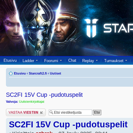
Etusivu
Chat
Ladder
Foorumi
Replay
Turnaukset
Etusivu
‹
Starcraft2.fi
‹
Uutiset
SC2FI 15V Cup -pudotuspelit
Valvoja:
Uutistenkirjoittajat
Lähetä vastaus
SC2FI 15V Cup -pudotuspelit