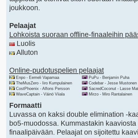
joukkoon.
Pelaajat
Lohkoista suoraan offline-finaaleihin pä
Luolis
Alluton
Online-pudotuspelien pelaajat
Enpo - Eemeli Vapamaa
PuPu - Benjamin Puha
TheMusZero - Iiro Kumpulainen
Codebar - Jesse Mustonen
CostPhoenix - Alfons Persson
SacredCoconut - Lasse Mat
WaveCaptain - Väinö Viiala
Mirzo - Miro Rantalainen
Formaatti
Luvassa on kaksi double elimination -kaa
bo5-muodossa. Kummastakin kaaviosta 
finaalipäivään. Pelaajat on sijoitettu kaa