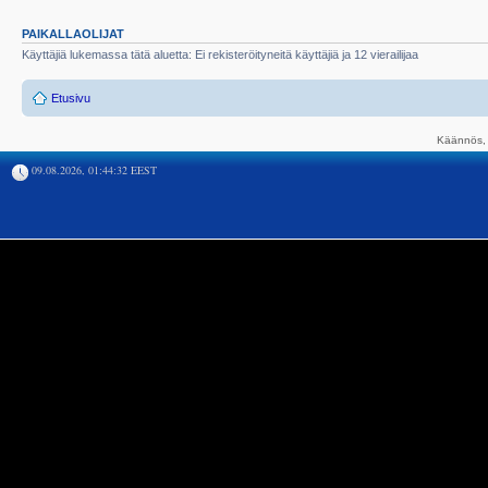
PAIKALLAOLIJAT
Käyttäjiä lukemassa tätä aluetta: Ei rekisteröityneitä käyttäjiä ja 12 vierailijaa
Etusivu
Käännös, 
09.08.2026, 01:44:32 EEST