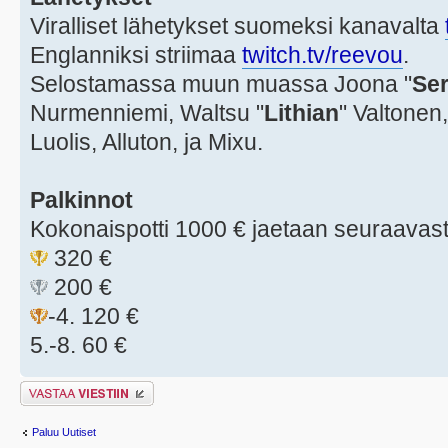
Viralliset lähetykset suomeksi kanavalta
Englanniksi striimaa
twitch.tv/reevou
.
Selostamassa muun muassa Joona "
Ser
Nurmenniemi, Waltsu "
Lithian
" Valtonen,
Luolis, Alluton, ja Mixu.
Palkinnot
Kokonaispotti 1000 € jaetaan seuraavast
320 €
200 €
-4. 120 €
5.-8. 60 €
Lähetä vastaus
Paluu Uutiset