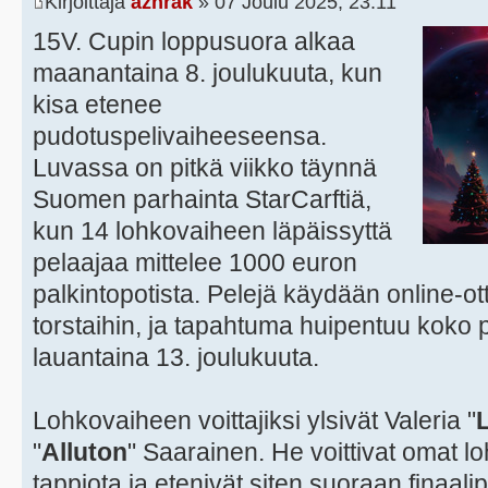
Kirjoittaja
azhrak
» 07 Joulu 2025, 23:11
15V. Cupin loppusuora alkaa
maanantaina 8. joulukuuta, kun
kisa etenee
pudotuspelivaiheeseensa.
Luvassa on pitkä viikko täynnä
Suomen parhainta StarCarftiä,
kun 14 lohkovaiheen läpäissyttä
pelaajaa mittelee 1000 euron
palkintopotista. Pelejä käydään online-ott
torstaihin, ja tapahtuma huipentuu koko p
lauantaina 13. joulukuuta.
Lohkovaiheen voittajiksi ylsivät Valeria "
"
Alluton
" Saarainen. He voittivat omat 
tappiota ja etenivät siten suoraan finaa