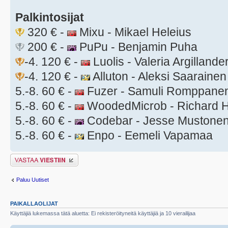
Palkintosijat
320 € -
Mixu - Mikael Heleius
200 € -
PuPu - Benjamin Puha
-4. 120 € -
Luolis - Valeria Argillande
-4. 120 € -
Alluton - Aleksi Saarainen
5.-8. 60 € -
Fuzer - Samuli Romppane
5.-8. 60 € -
WoodedMicrob - Richard H
5.-8. 60 € -
Codebar - Jesse Mustone
5.-8. 60 € -
Enpo - Eemeli Vapamaa
Lähetä vastaus
Paluu Uutiset
PAIKALLAOLIJAT
Käyttäjiä lukemassa tätä aluetta: Ei rekisteröityneitä käyttäjiä ja 10 vierailijaa