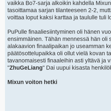
vaikka Bo7-sarja alkoikin kahdella Mixun 
tasoittamaa sarjan tilanteeseen 2-2, mutt
voittaa loput kaksi karttaa ja taululle tuli
PuPulle finaaliesiintyminen oli hänen vu
ensimmäinen. Tähän mennessä hän oli sa
alakaavion finaalipaikan jo useamman ke
päätösottelupaikka oli ollut vielä kovan t
tavanomaisesti finaaleihin asti yltävä ja
"
ZhuGeLiang
" Dai uupui kisasta henkilö
Mixun voiton hetki