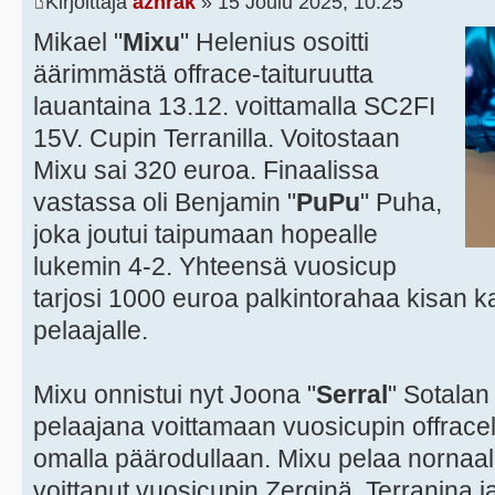
Kirjoittaja
azhrak
» 15 Joulu 2025, 10:25
Mikael "
Mixu
" Helenius osoitti
äärimmästä offrace-taituruutta
lauantaina 13.12. voittamalla SC2FI
15V. Cupin Terranilla. Voitostaan
Mixu sai 320 euroa. Finaalissa
vastassa oli Benjamin "
PuPu
" Puha,
joka joutui taipumaan hopealle
lukemin 4-2. Yhteensä vuosicup
tarjosi 1000 euroa palkintorahaa kisan k
pelaajalle.
Mixu onnistui nyt Joona "
Serral
" Sotala
pelaajana voittamaan vuosicupin offracella 
omalla päärodullaan. Mixu pelaa nornaali
voittanut vuosicupin Zerginä, Terranina 