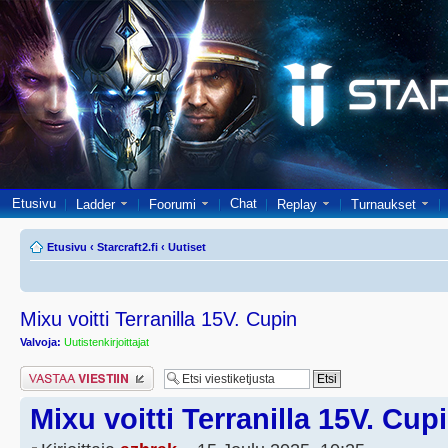
Etusivu
Chat
Ladder
Foorumi
Replay
Turnaukset
Etusivu
‹
Starcraft2.fi
‹
Uutiset
Mixu voitti Terranilla 15V. Cupin
Valvoja:
Uutistenkirjoittajat
Lähetä vastaus
Mixu voitti Terranilla 15V. Cup