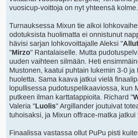
vuosicup-voittoja on nyt yhteensä kolme.
Turnauksessa Mixun tie alkoi lohkovaih
odotuksista huolimatta ei onnistunut na
hävisi sarjan lohkovoittajalle Aleksi "
Allu
"
Mirzo
" Rantalaiselle. Mutta pudotuspelv
uuden vaihteen silmään. Heti ensimmäin
Mustonen, kaatui puhtain lukemin 3-0 ja 
huoletta. Sama kaava jatkui vielä finaali
lopullisessa pudotuspelikaaviossa, kun Mi
putkeen ilman karttatappioita. Richard "
W
Valeria "
Luolis
" Argillander joutuivat to
tuhoisaksi, ja Mixun offrace-matka jatkui f
Finaalissa vastassa ollut PuPu pisti kuit