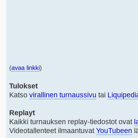
(
avaa linkki
)
Tulokset
Katso
virallinen turnaussivu
tai
Liquipedi
Replayt
Kaikki turnauksen replay-tiedostot ovat
l
Videotallenteet ilmaantuvat
YouTubeen
l