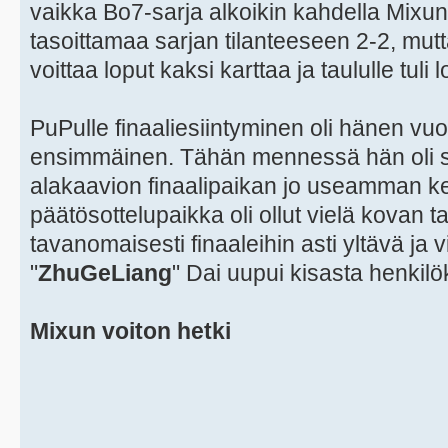
vaikka Bo7-sarja alkoikin kahdella Mixun 
tasoittamaa sarjan tilanteeseen 2-2, mutt
voittaa loput kaksi karttaa ja taululle tuli
PuPulle finaaliesiintyminen oli hänen vu
ensimmäinen. Tähän mennessä hän oli sa
alakaavion finaalipaikan jo useamman ke
päätösottelupaikka oli ollut vielä kovan t
tavanomaisesti finaaleihin asti yltävä ja
"
ZhuGeLiang
" Dai uupui kisasta henkilö
Mixun voiton hetki