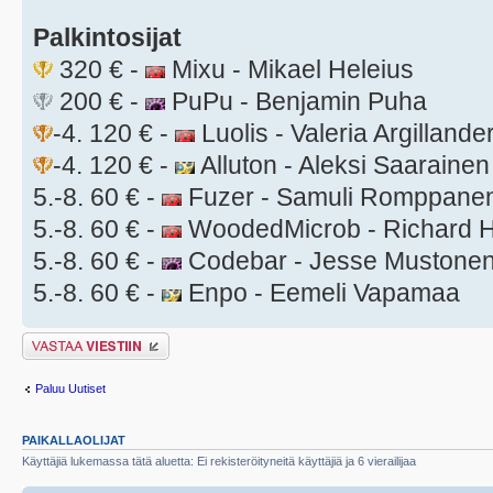
Palkintosijat
320 € -
Mixu - Mikael Heleius
200 € -
PuPu - Benjamin Puha
-4. 120 € -
Luolis - Valeria Argillande
-4. 120 € -
Alluton - Aleksi Saarainen
5.-8. 60 € -
Fuzer - Samuli Romppane
5.-8. 60 € -
WoodedMicrob - Richard H
5.-8. 60 € -
Codebar - Jesse Mustone
5.-8. 60 € -
Enpo - Eemeli Vapamaa
Lähetä vastaus
Paluu Uutiset
PAIKALLAOLIJAT
Käyttäjiä lukemassa tätä aluetta: Ei rekisteröityneitä käyttäjiä ja 6 vierailijaa