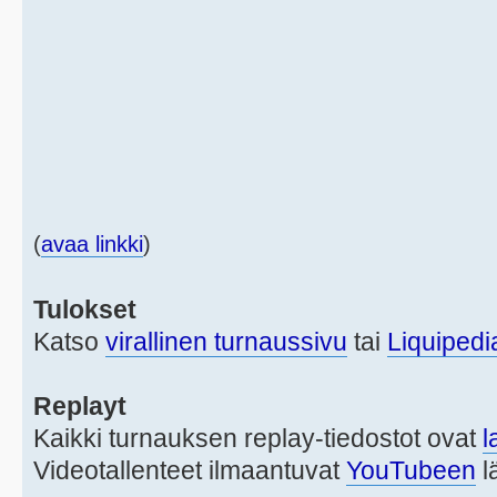
(
avaa linkki
)
Tulokset
Katso
virallinen turnaussivu
tai
Liquipedi
Replayt
Kaikki turnauksen replay-tiedostot ovat
l
Videotallenteet ilmaantuvat
YouTubeen
l