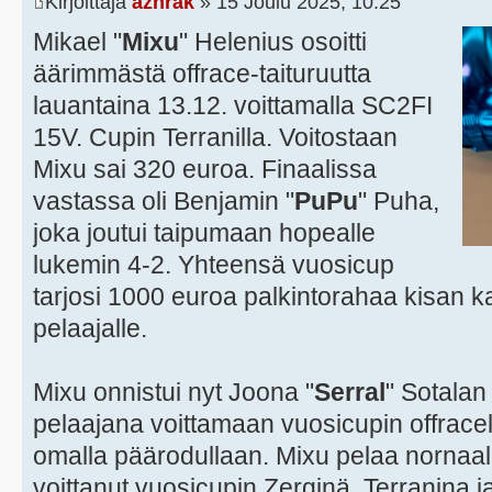
Kirjoittaja
azhrak
» 15 Joulu 2025, 10:25
Mikael "
Mixu
" Helenius osoitti
äärimmästä offrace-taituruutta
lauantaina 13.12. voittamalla SC2FI
15V. Cupin Terranilla. Voitostaan
Mixu sai 320 euroa. Finaalissa
vastassa oli Benjamin "
PuPu
" Puha,
joka joutui taipumaan hopealle
lukemin 4-2. Yhteensä vuosicup
tarjosi 1000 euroa palkintorahaa kisan k
pelaajalle.
Mixu onnistui nyt Joona "
Serral
" Sotala
pelaajana voittamaan vuosicupin offracella 
omalla päärodullaan. Mixu pelaa nornaali
voittanut vuosicupin Zerginä, Terranina 