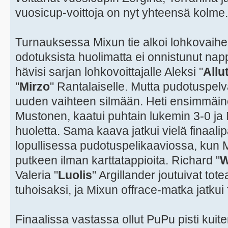
vuosicup-voittoja on nyt yhteensä kolme.
Turnauksessa Mixun tie alkoi lohkovaih
odotuksista huolimatta ei onnistunut na
hävisi sarjan lohkovoittajalle Aleksi "
Allu
"
Mirzo
" Rantalaiselle. Mutta pudotuspelv
uuden vaihteen silmään. Heti ensimmäin
Mustonen, kaatui puhtain lukemin 3-0 ja 
huoletta. Sama kaava jatkui vielä finaali
lopullisessa pudotuspelikaaviossa, kun Mi
putkeen ilman karttatappioita. Richard "
W
Valeria "
Luolis
" Argillander joutuivat to
tuhoisaksi, ja Mixun offrace-matka jatkui f
Finaalissa vastassa ollut PuPu pisti kuit