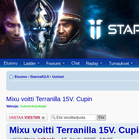
Etusivu
Chat
Ladder
Foorumi
Replay
Turnaukset
Etusivu
‹
Starcraft2.fi
‹
Uutiset
Mixu voitti Terranilla 15V. Cupin
Valvoja:
Uutistenkirjoittajat
Lähetä vastaus
Mixu voitti Terranilla 15V. Cup