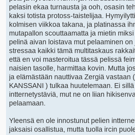
pelasin ekaa turnausta ja ooh, osasin teh
kaksi totista protoss-taistelijaa. Hymyilyt
kolmisen viikkoa takana, ja platinassa i
mutapallon scouttaamatta ja mietin miksi
pelinä aivan loistava mut pelaaminen on 
stressaa kaikki tämä multitaskaus rakkaita 
että en voi masteroitua tässä pelissä fei
naisien tasolle, harmittaa kovin. Mutta jos
ja elämästään nauttivaa Zergiä vastaan 
KANSSANI ) tulkaa huutelemaan. Ei sillä e
intternetystäviä, mut ne on liian hikisenv
pelaamaan.
Yleensä en ole innostunut pelien intternet
jaksaisi osallistua, mutta tuolla ircin puol