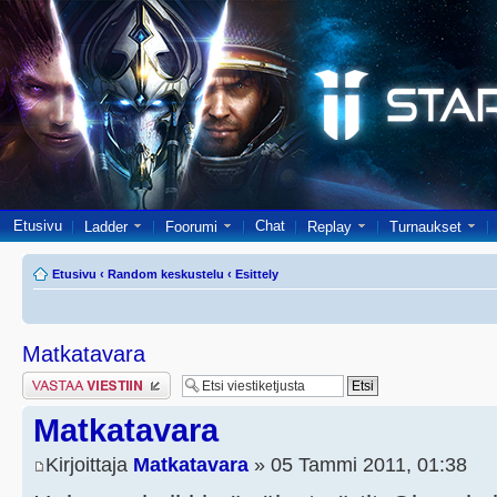
Etusivu
Chat
Ladder
Foorumi
Replay
Turnaukset
Etusivu
‹
Random keskustelu
‹
Esittely
Matkatavara
Lähetä vastaus
Matkatavara
Kirjoittaja
Matkatavara
» 05 Tammi 2011, 01:38