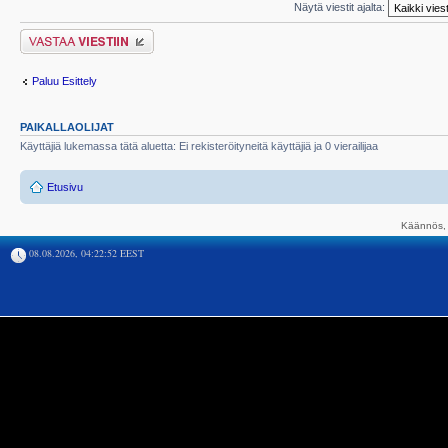
Näytä viestit ajalta:
Lähetä vastaus
Paluu Esittely
PAIKALLAOLIJAT
Käyttäjiä lukemassa tätä aluetta: Ei rekisteröityneitä käyttäjiä ja 0 vierailijaa
Etusivu
Käännös, 
08.08.2026, 04:22:52 EEST