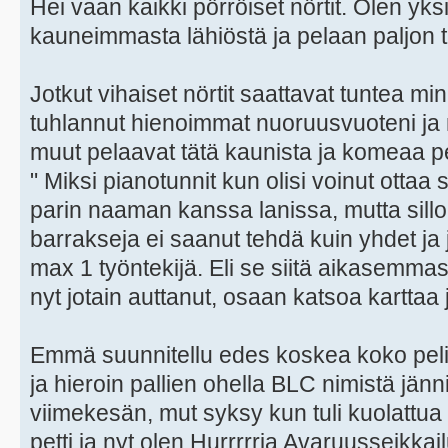
Hei vaan kaikki pörröiset nörtit. Olen yksi
kauneimmasta lähiöstä ja pelaan paljon t
Jotkut vihaiset nörtit saattavat tuntea min
tuhlannut hienoimmat nuoruusvuoteni ja
muut pelaavat tätä kaunista ja komeaa pel
" Miksi pianotunnit kun olisi voinut ottaa s
parin naaman kanssa lanissa, mutta sill
barrakseja ei saanut tehdä kuin yhdet ja
max 1 työntekijä. Eli se siitä aikasemm
nyt jotain auttanut, osaan katsoa karttaa j
Emmä suunnitellu edes koskea koko peli
ja hieroin pallien ohella BLC nimistä jänn
viimekesän, mut syksy kun tuli kuolattua GS
petti ja nyt olen Hurrrrrja Avaruusseikkai