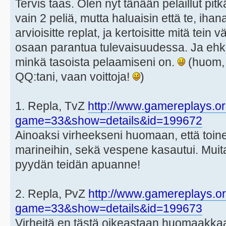
Tervis taas. Olen nyt tänään pelaillut pi
vain 2 peliä, mutta haluaisin että te, ihana
arvioisitte replat, ja kertoisitte mitä tein v
osaan parantua tulevaisuudessa. Ja eh
minkä tasoista pelaamiseni on.
(huom, r
QQ:tani, vaan voittoja!
)
1. Repla, TvZ
http://www.gamereplays.or
game=33&show=details&id=199672
Ainoaksi virheekseni huomaan, että toinen
marineihin, sekä vespene kasautui. Muit
pyydän teidän apuanne!
2. Repla, PvZ
http://www.gamereplays.or
game=33&show=details&id=199673
Virheitä en tästä oikeastaan huomaakkaa