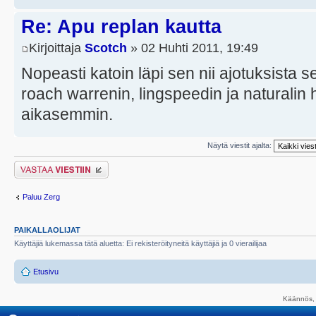
Re: Apu replan kautta
Kirjoittaja
Scotch
» 02 Huhti 2011, 19:49
Nopeasti katoin läpi sen nii ajotuksista se
roach warrenin, lingspeedin ja naturalin h
aikasemmin.
Näytä viestit ajalta:
Lähetä vastaus
Paluu Zerg
PAIKALLAOLIJAT
Käyttäjiä lukemassa tätä aluetta: Ei rekisteröityneitä käyttäjiä ja 0 vierailijaa
Etusivu
Käännös, 