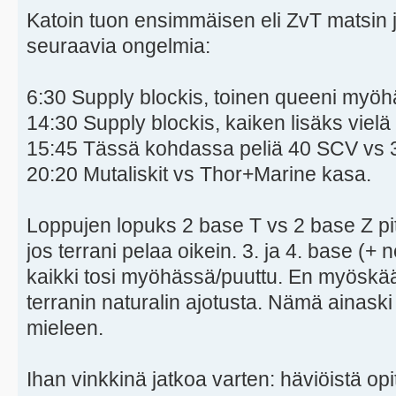
Katoin tuon ensimmäisen eli ZvT matsin ja
seuraavia ongelmia:
6:30 Supply blockis, toinen queeni myöhä
14:30 Supply blockis, kaiken lisäks vielä 
15:45 Tässä kohdassa peliä 40 SCV vs 
20:20 Mutaliskit vs Thor+Marine kasa.
Loppujen lopuks 2 base T vs 2 base Z pit
jos terrani pelaa oikein. 3. ja 4. base (+ 
kaikki tosi myöhässä/puuttu. En myöskä
terranin naturalin ajotusta. Nämä ainaski 
mieleen.
Ihan vinkkinä jatkoa varten: häviöistä opit