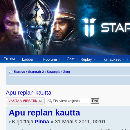
Etusivu
Chat
Ladder
Foorumi
Replay
Turnaukset
Etusivu
‹
Starcraft 2
‹
Strategia
‹
Zerg
Apu replan kautta
Lähetä vastaus
Apu replan kautta
Kirjoittaja
Pinna
» 31 Maalis 2011, 00:01