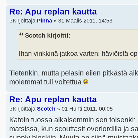
Re: Apu replan kautta
Kirjoittaja
Pinna
» 31 Maalis 2011, 14:53
Scotch kirjoitti:
Ihan vinkkinä jatkoa varten: häviöistä opi
Tietenkin, mutta pelasin eilen pitkästä ai
molemmat tuli voitettua
Re: Apu replan kautta
Kirjoittaja
Scotch
» 01 Huhti 2011, 00:05
Katoin tuossa aikaisemmin sen toisenki:
matsissa, kun scouttasit overlordilla ja s
supply blockiin. Muuta en siinä muistaa