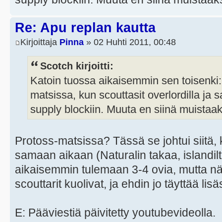
Re: Apu replan kautta
Kirjoittaja
Pinna
» 02 Huhti 2011, 00:48
Scotch kirjoitti:
Katoin tuossa aikaisemmin sen toisenki:
matsissa, kun scouttasit overlordilla ja s
supply blockiin. Muuta en siinä muista
Protoss-matsissa? Tässä se johtui siitä, 
samaan aikaan (Naturalin takaa, islandilta)
aikaisemmin tulemaan 3-4 ovia, mutta 
scouttarit kuolivat, ja ehdin jo täyttää li
E: Pääviestiä päivitetty youtubevideolla.