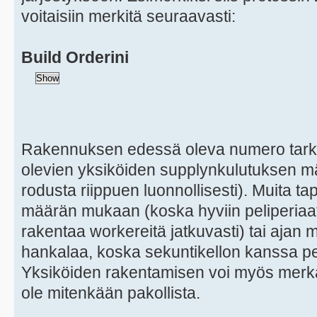
voitaisiin merkitä seuraavasti:
Build Orderini
Rakennuksen edessä oleva numero tarkoit
olevien yksiköiden supplynkulutuksen määr
rodusta riippuen luonnollisesti). Muita t
määrän mukaan (koska hyviin peliperiaat
rakentaa workereitä jatkuvasti) tai aja
hankalaa, koska sekuntikellon kanssa p
Yksiköiden rakentamisen voi myös merkata
ole mitenkään pakollista.