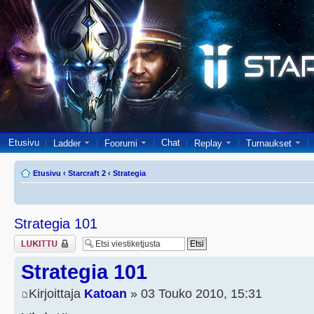
Etusivu
Chat
Ladder
Foorumi
Replay
Turnaukset
Etusivu
‹
Starcraft 2
‹
Strategia
Strategia 101
Viestiketju on
lukittu
Strategia 101
Kirjoittaja
Katoan
» 03 Touko 2010, 15:31