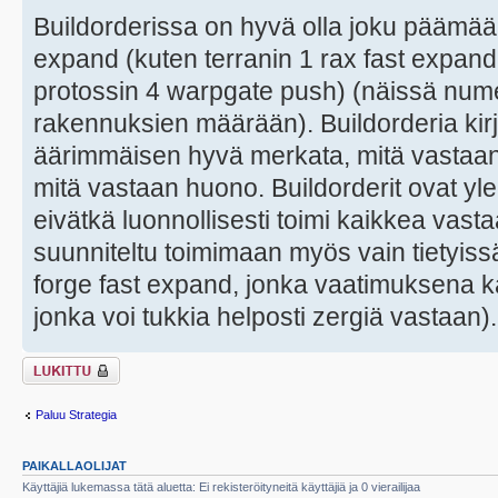
Buildorderissa on hyvä olla joku päämäär
expand (kuten terranin 1 rax fast expand
protossin 4 warpgate push) (näissä numer
rakennuksien määrään). Buildorderia kir
äärimmäisen hyvä merkata, mitä vastaan t
mitä vastaan huono. Buildorderit ovat yl
eivätkä luonnollisesti toimi kaikkea vast
suunniteltu toimimaan myös vain tietyis
forge fast expand, jonka vaatimuksena
jonka voi tukkia helposti zergiä vastaan).
Viestiketju on
lukittu
Paluu Strategia
PAIKALLAOLIJAT
Käyttäjiä lukemassa tätä aluetta: Ei rekisteröityneitä käyttäjiä ja 0 vierailijaa