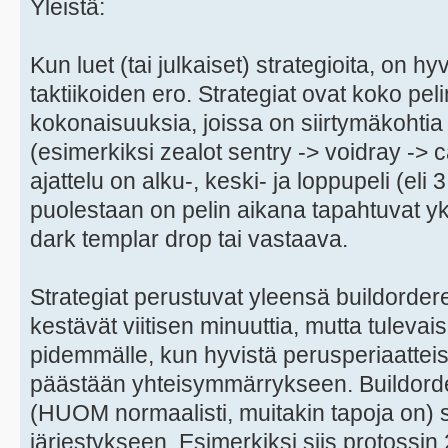
Yleistä:
Kun luet (tai julkaiset) strategioita, on 
taktiikoiden ero. Strategiat ovat koko pel
kokonaisuuksia, joissa on siirtymäkohtia 
(esimerkiksi zealot sentry -> voidray -> c
ajattelu on alku-, keski- ja loppupeli (eli 3
puolestaan on pelin aikana tapahtuvat yk
dark templar drop tai vastaava.
Strategiat perustuvat yleensä buildordere
kestävät viitisen minuuttia, mutta tulev
pidemmälle, kun hyvistä perusperiaatteist
päästään yhteisymmärrykseen. Buildorder
(HUOM normaalisti, muitakin tapoja on)
järjestykseen. Esimerkiksi siis protossin