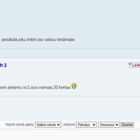
 pistäkää joku linkki jos sattuu tietämään
ft 2
en oon pelannu sc1:ssa varmaa 20 kertaa
Näytä viestit ajalta:
Järjestä