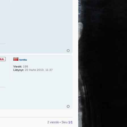
tonttu
Viestit:
198
Liittynyt:
20 Huhti 2010, 11:37
2 viestiä • Sivu
1
/
1