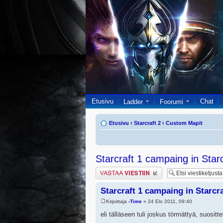
Etusivu
Chat
Ladder
Foorumi
Etusivu
‹
Starcraft 2
‹
Custom Mapit
Starcraft 1 campaing in Starc
Lähetä vastaus
Starcraft 1 campaing in Starcra
Kirjoittaja
-Time
» 24 Elo 2011, 09:40
eli tälläseen tuli joskus törmättyä, suositt