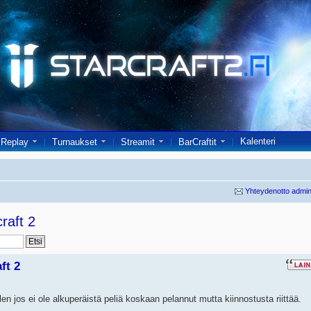
Kalenteri
Replay
Turnaukset
Streamit
BarCraftit
Yhteydenotto admin
raft 2
ft 2
elen jos ei ole alkuperäistä peliä koskaan pelannut mutta kiinnostusta riittää.