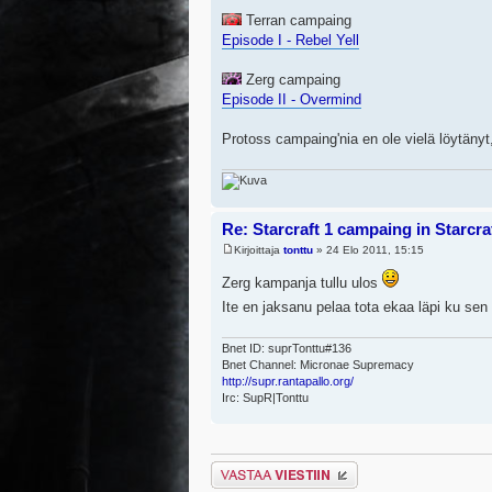
Terran campaing
Episode I - Rebel Yell
Zerg campaing
Episode II - Overmind
Protoss campaing'nia en ole vielä löytänyt,
Re: Starcraft 1 campaing in Starcra
Kirjoittaja
tonttu
» 24 Elo 2011, 15:15
Zerg kampanja tullu ulos
Ite en jaksanu pelaa tota ekaa läpi ku s
Bnet ID: suprTonttu#136
Bnet Channel: Micronae Supremacy
http://supr.rantapallo.org/
Irc: SupR|Tonttu
Lähetä vastaus