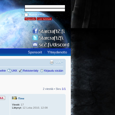
Muista minut
Sponsorit
Yhteydenotto
eihin
UKK
Rekisteröidy
Kirjaudu sisään
2 viestiä • Sivu
1
/
1
-Time
Viestit:
17
Liittynyt:
12 Loka 2010, 12:08