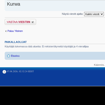
Kurwa
Näytä viestit ajalta:
Lähetä vastaus
Paluu Yleinen
PAIKALLAOLIJAT
Käyttäjiä lukemassa tätä aluetta: Ei rekisteröityneitä käyttäjiä ja 4 vierailijaa
Etusivu
Käännös, 
07.08.2026, 02:32:24 EEST