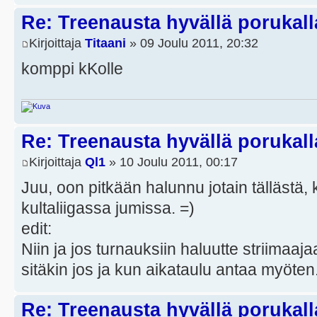
Re: Treenausta hyvällä porukall
Kirjoittaja
Titaani
» 09 Joulu 2011, 20:32
komppi kKolle
Re: Treenausta hyvällä porukall
Kirjoittaja
Ql1
» 10 Joulu 2011, 00:17
Juu, oon pitkään halunnu jotain tällästä, k
kultaliigassa jumissa. =)
edit:
Niin ja jos turnauksiin haluutte striimaaja
sitäkin jos ja kun aikataulu antaa myöten
Re: Treenausta hyvällä porukall