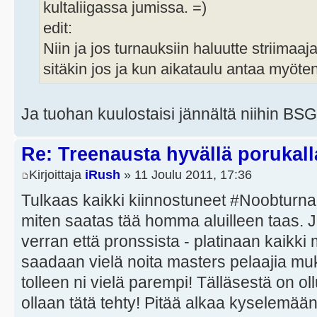
kultaliigassa jumissa. =)
edit:
Niin ja jos turnauksiin haluutte striimaaj
sitäkin jos ja kun aikataulu antaa myöten
Ja tuohan kuulostaisi jännältä niihin BS
Re: Treenausta hyvällä porukall
Kirjoittaja
iRush
» 11 Joulu 2011, 17:36
Tulkaas kaikki kiinnostuneet #Noobturn
miten saatas tää homma aluilleen taas. 
verran että pronssista - platinaan kaikki
saadaan vielä noita masters pelaajia m
tolleen ni vielä parempi! Tälläsestä on o
ollaan tätä tehty! Pitää alkaa kyselemä