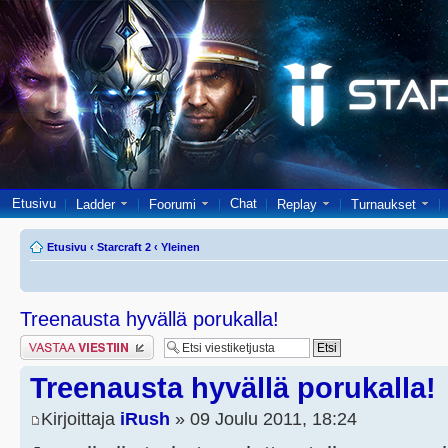
Etusivu
Chat
Ladder
Foorumi
Replay
Turnaukset
Etusivu
‹
Starcraft 2
‹
Yleinen
Treenausta hyvällä porukalla!
Lähetä vastaus
Treenausta hyvällä porukalla!
Kirjoittaja
iRush
» 09 Joulu 2011, 18:24