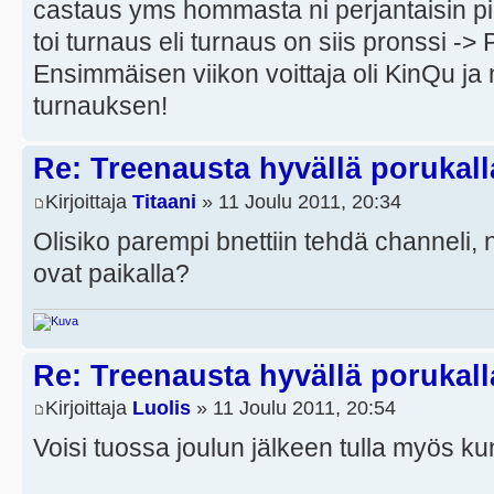
castaus yms hommasta ni perjantaisin pi
toi turnaus eli turnaus on siis pronssi -> 
Ensimmäisen viikon voittaja oli KinQu ja ny
turnauksen!
Re: Treenausta hyvällä porukall
Kirjoittaja
Titaani
» 11 Joulu 2011, 20:34
Olisiko parempi bnettiin tehdä channeli, 
ovat paikalla?
Re: Treenausta hyvällä porukall
Kirjoittaja
Luolis
» 11 Joulu 2011, 20:54
Voisi tuossa joulun jälkeen tulla myös ku