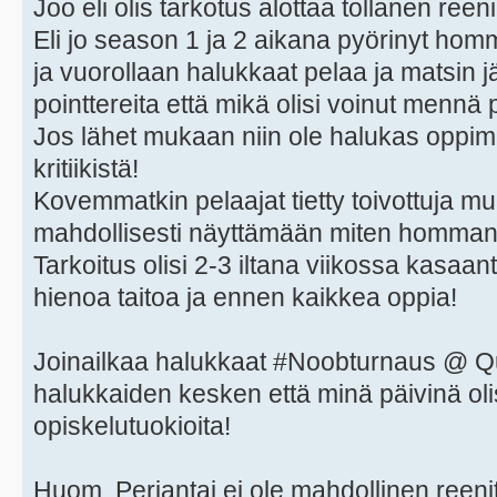
Joo eli olis tarkotus alottaa tollanen reen
Eli jo season 1 ja 2 aikana pyörinyt hom
ja vuorollaan halukkaat pelaa ja matsin j
pointtereita että mikä olisi voinut mennä
Jos lähet mukaan niin ole halukas oppim
kritiikistä!
Kovemmatkin pelaajat tietty toivottuja 
mahdollisesti näyttämään miten homman 
Tarkoitus olisi 2-3 iltana viikossa kasaa
hienoa taitoa ja ennen kaikkea oppia!
Joinailkaa halukkaat #Noobturnaus @ Qu
halukkaiden kesken että minä päivinä olis
opiskelutuokioita!
Huom. Perjantai ei ole mahdollinen reenit