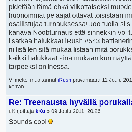
pidetään tämä ehkä viikottaiseksi muod
huonommat pelaajat ottavat toisistaan mitt
osallistujaa turnauksessa! Joo tuolla siis 
kanava Noobturnaus että sinnekkin voi t
lisätkää halukkaat iRush #543 battlenetin 
ni lisäilen sitä mukaa listaan mitä porukka 
kaikki halukkaat aina mukaan kun näyttää
tarpeeksi onlinessa.
Viimeksi muokannut
iRush
päivämäärä 11 Joulu 201
kerran
Re: Treenausta hyvällä porukall
Kirjoittaja
kKo
» 09 Joulu 2011, 20:26
Sounds cool