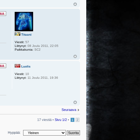
Titaani
Viestit:
57
Liittynyt:
08 Joulu 2011, 22:05
Paikkakunta:
SC2
Luolis
Viestit:
10
Liittynyt:
11 Joulu 2011, 19:36
Seuraava
17 viestiä •
Sivu
1
/
2
•
1
2
Hyppää: