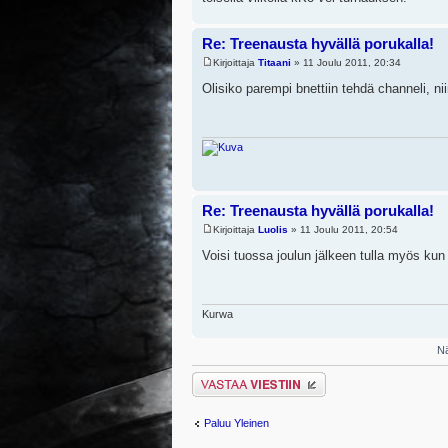
Re: Treenausta hyvällä porukalla!
Kirjoittaja
Titaani
» 11 Joulu 2011, 20:34
Olisiko parempi bnettiin tehdä channeli, ni
Re: Treenausta hyvällä porukalla!
Kirjoittaja
Luolis
» 11 Joulu 2011, 20:54
Voisi tuossa joulun jälkeen tulla myös kun
Kurwa
Nä
Lähetä vastaus
Paluu Yleinen