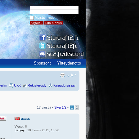
Muista minut
Sponsorit
Yhteydenotto
eihin
UKK
Rekisteröidy
Kirjaudu sisään
17 viestiä •
Sivu
1
/
2
•
1
2
iRush
Viestit:
8
Liittynyt:
19 Tammi 2011, 16:20