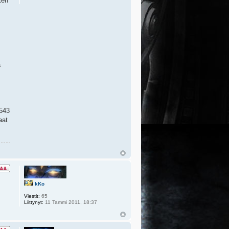
ten
ä
#543
aat
kKo
Viestit:
65
Liittynyt:
11 Tammi 2011, 18:37