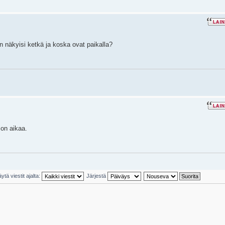
in näkyisi ketkä ja koska ovat paikalla?
 on aikaa.
ytä viestit ajalta:
Järjestä