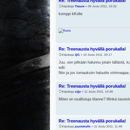
Re: Treenausta hyvällä porukalla!
Kirjoittaja
Titaani
» 09 Joulu 2011, 20:32
komppi kKolle
Re: Treenausta hyvällä porukalla!
Kirjoittaja
Ql1
» 10 Joulu 2011, 00:17
Juu, oon pitkään halunnu jotain tällästä, ku
edit:
Niin ja jos turnauksiin haluutte striimaajaa
Re: Treenausta hyvällä porukalla!
Kirjoittaja
vijje
» 11 Joulu 2011, 10:48
Miten on osallistuja tilanne? Minkä tasois
Re: Treenausta hyvällä porukalla!
Kirjoittaja
juustokalle
» 11 Joulu 2011, 11:48