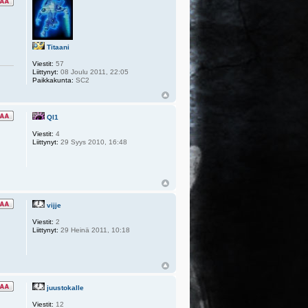
Titaani
Viestit:
57
Liittynyt:
08 Joulu 2011, 22:05
Paikkakunta:
SC2
Ql1
Viestit:
4
Liittynyt:
29 Syys 2010, 16:48
vijje
Viestit:
2
Liittynyt:
29 Heinä 2011, 10:18
juustokalle
Viestit:
12