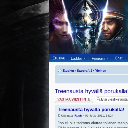
Etusivu
Chat
Ladder
Foorumi
Etusivu
‹
Starcraft 2
‹
Yleinen
Treenausta hyvällä porukalla
Lähetä vastaus
Treenausta hyvällä porukalla!
Kirjoittaja
iRush
» 09 Joulu 2011, 18:24
Joo eli olis tarkotus alottaa tollanen reenip