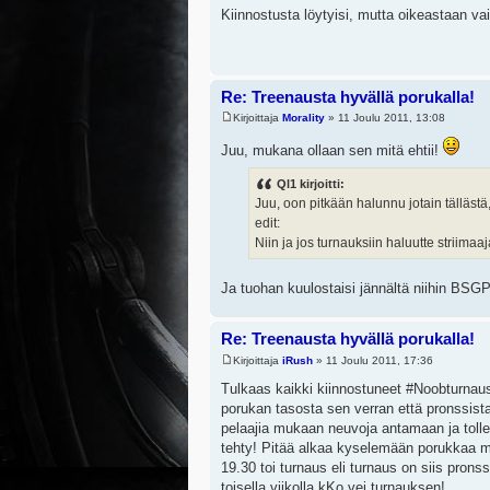
Kiinnostusta löytyisi, mutta oikeastaan vai
Re: Treenausta hyvällä porukalla!
Kirjoittaja
Morality
» 11 Joulu 2011, 13:08
Juu, mukana ollaan sen mitä ehtii!
Ql1 kirjoitti:
Juu, oon pitkään halunnu jotain tällästä,
edit:
Niin ja jos turnauksiin haluutte striimaa
Ja tuohan kuulostaisi jännältä niihin BSGP
Re: Treenausta hyvällä porukalla!
Kirjoittaja
iRush
» 11 Joulu 2011, 17:36
Tulkaas kaikki kiinnostuneet #Noobturnau
porukan tasosta sen verran että pronssist
pelaajia mukaan neuvoja antamaan ja tollee
tehty! Pitää alkaa kyselemään porukkaa m
19.30 toi turnaus eli turnaus on siis prons
toisella viikolla kKo vei turnauksen!