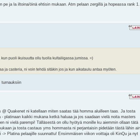
n pe ja la iltoina/öinä ehtisin mukaan. Atm pelaan zergillä ja hopeassa rank 1.
 kun puoli ikuisuutta ollu tuolla kultaliigassa jumissa. =)
jaa ja casteria, ni voin tehdä sitäkin jos ja kun aikataulu antaa myöten.
 turnauksiin
s @ Quakenet ni katellaan miten saatas tää homma aluilleen taas. Ja tosta
a - platinaan kaikki mukana ketkä haluaa ja jos saadaan vielä noita masters
n ni vielä parempi! Tälläsestä on ollu hyötyä monille ku aiemmin ollaan tätä
ukaan ja tosta castaus yms hommasta ni perjantaisin pidetään tästä lähin ai
si -> Platina pelaajille suunnattu! Ensimmäisen viikon voittaja oli KinQu ja nyt