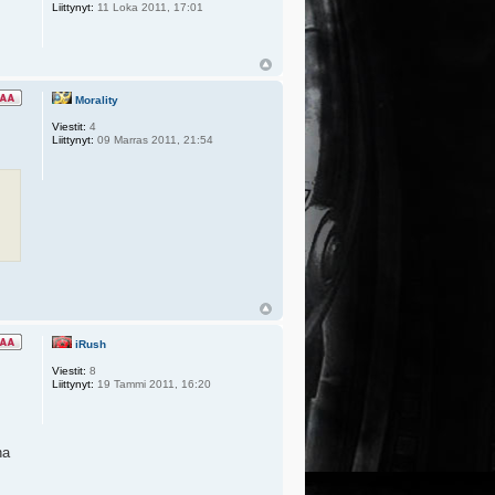
Liittynyt:
11 Loka 2011, 17:01
Morality
Viestit:
4
Liittynyt:
09 Marras 2011, 21:54
iRush
Viestit:
8
Liittynyt:
19 Tammi 2011, 16:20
na