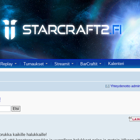
Kalenteri
Replay
Turnaukset
Streamit
BarCraftit
Yhteydenotto admin
!
orukka kaikille halukkaille!