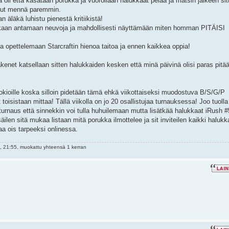
 oli että kasataan porukka ja vuorollaan halukkaat pelaa ja matsin jälkeen sit
oinut mennä paremmin.
 äläkä luhistu pienestä kritiikistä!
mukaan antamaan neuvoja ja mahdollisesti näyttämään miten homman PITÄISI
tua opettelemaan Starcraftin hienoa taitoa ja ennen kaikkea oppia!
net katsellaan sitten halukkaiden kesken että minä päivinä olisi paras pitä
uokioille koska silloin pidetään tämä ehkä viikottaiseksi muodostuva B/S/G/P
isistaan mittaa! Tällä viikolla on jo 20 osallistujaa turnauksessa! Joo tuolla
bturnaus että sinnekkin voi tulla huhuilemaan mutta lisätkää halukkaat iRush 
lisäilen sitä mukaa listaan mitä porukka ilmottelee ja sit inviteilen kaikki halukk
a ois tarpeeksi onlinessa.
 21:55, muokattu yhteensä 1 kerran