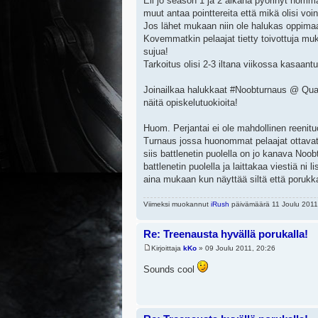
Eli jo season 1 ja 2 aikana pyörinyt homma
muut antaa pointtereita että mikä olisi v
Jos lähet mukaan niin ole halukas oppimaan
Kovemmatkin pelaajat tietty toivottuja 
sujua!
Tarkoitus olisi 2-3 iltana viikossa kasaan
Joinailkaa halukkaat #Noobturnaus @ Quake
näitä opiskelutuokioita!
Huom. Perjantai ei ole mahdollinen reenit
Turnaus jossa huonommat pelaajat ottavat to
siis battlenetin puolella on jo kanava Noo
battlenetin puolella ja laittakaa viestiä ni 
aina mukaan kun näyttää siltä että porukka
Viimeksi muokannut
iRush
päivämäärä 11 Joulu 2011,
Re: Treenausta hyvällä porukalla!
Kirjoittaja
kKo
» 09 Joulu 2011, 20:26
Sounds cool