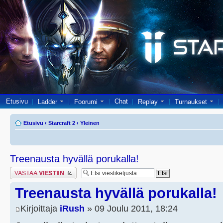
Etusivu
Chat
Ladder
Foorumi
Replay
Turnaukset
Etusivu
‹
Starcraft 2
‹
Yleinen
Treenausta hyvällä porukalla!
Lähetä vastaus
Treenausta hyvällä porukalla!
Kirjoittaja
iRush
» 09 Joulu 2011, 18:24