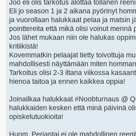
Joo eli olis tarkotus alottaa tollanen reen
Eli jo season 1 ja 2 aikana pyörinyt hom
ja vuorollaan halukkaat pelaa ja matsin j
pointtereita että mikä olisi voinut mennä
Jos lähet mukaan niin ole halukas oppim
kritiikistä!
Kovemmatkin pelaajat tietty toivottuja 
mahdollisesti näyttämään miten homman 
Tarkoitus olisi 2-3 iltana viikossa kasaa
hienoa taitoa ja ennen kaikkea oppia!
Joinailkaa halukkaat #Noobturnaus @ Qu
halukkaiden kesken että minä päivinä olis
opiskelutuokioita!
Huom. Perjantai ei ole mahdollinen reenit