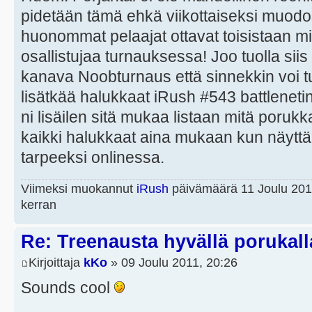
pidetään tämä ehkä viikottaiseksi muod
huonommat pelaajat ottavat toisistaan mitt
osallistujaa turnauksessa! Joo tuolla siis 
kanava Noobturnaus että sinnekkin voi t
lisätkää halukkaat iRush #543 battlenetin 
ni lisäilen sitä mukaa listaan mitä porukka 
kaikki halukkaat aina mukaan kun näyttää
tarpeeksi onlinessa.
Viimeksi muokannut
iRush
päivämäärä 11 Joulu 201
kerran
Re: Treenausta hyvällä porukall
Kirjoittaja
kKo
» 09 Joulu 2011, 20:26
Sounds cool