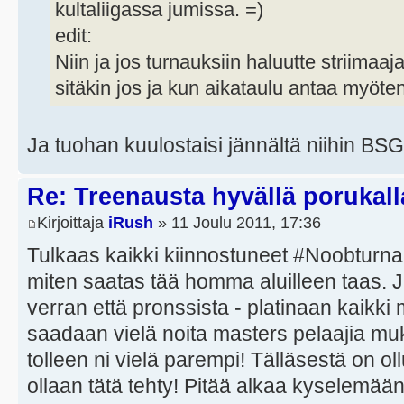
kultaliigassa jumissa. =)
edit:
Niin ja jos turnauksiin haluutte striimaaj
sitäkin jos ja kun aikataulu antaa myöten
Ja tuohan kuulostaisi jännältä niihin BS
Re: Treenausta hyvällä porukall
Kirjoittaja
iRush
» 11 Joulu 2011, 17:36
Tulkaas kaikki kiinnostuneet #Noobturn
miten saatas tää homma aluilleen taas. 
verran että pronssista - platinaan kaikki
saadaan vielä noita masters pelaajia m
tolleen ni vielä parempi! Tälläsestä on o
ollaan tätä tehty! Pitää alkaa kyselemä