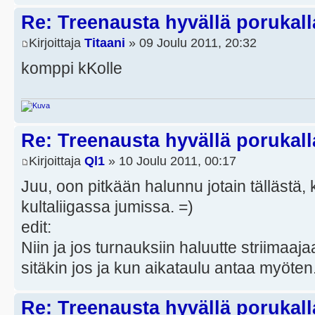
Re: Treenausta hyvällä porukall
Kirjoittaja
Titaani
» 09 Joulu 2011, 20:32
komppi kKolle
Re: Treenausta hyvällä porukall
Kirjoittaja
Ql1
» 10 Joulu 2011, 00:17
Juu, oon pitkään halunnu jotain tällästä, k
kultaliigassa jumissa. =)
edit:
Niin ja jos turnauksiin haluutte striimaaja
sitäkin jos ja kun aikataulu antaa myöten
Re: Treenausta hyvällä porukall