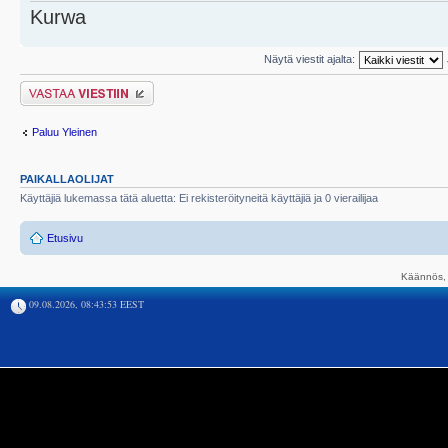
Kurwa
Näytä viestit ajalta:
Lähetä vastaus
Paluu Yleinen
PAIKALLAOLIJAT
Käyttäjiä lukemassa tätä aluetta: Ei rekisteröityneitä käyttäjiä ja 0 vierailijaa
Etusivu
Käännös, 
09.08.2026, 08:43:53 EEST