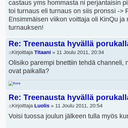
castaus yms hommasta ni perjantaisin pi
toi turnaus eli turnaus on siis pronssi -> 
Ensimmäisen viikon voittaja oli KinQu ja ny
turnauksen!
Re: Treenausta hyvällä porukall
Kirjoittaja
Titaani
» 11 Joulu 2011, 20:34
Olisiko parempi bnettiin tehdä channeli, 
ovat paikalla?
Re: Treenausta hyvällä porukall
Kirjoittaja
Luolis
» 11 Joulu 2011, 20:54
Voisi tuossa joulun jälkeen tulla myös ku