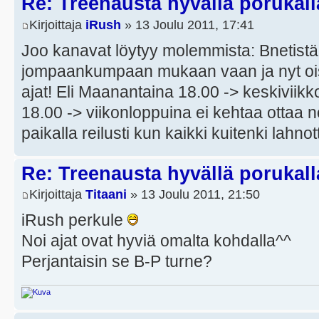
Re: Treenausta hyvällä porukall
Kirjoittaja
iRush
» 13 Joulu 2011, 17:41
Joo kanavat löytyy molemmista: Bnetistä
jompaankumpaan mukaan vaan ja nyt ois
ajat! Eli Maanantaina 18.00 -> keskiviikk
18.00 -> viikonloppuina ei kehtaa ottaa n
paikalla reilusti kun kaikki kuitenki lahno
Re: Treenausta hyvällä porukall
Kirjoittaja
Titaani
» 13 Joulu 2011, 21:50
iRush perkule
Noi ajat ovat hyviä omalta kohdalla^^
Perjantaisin se B-P turne?