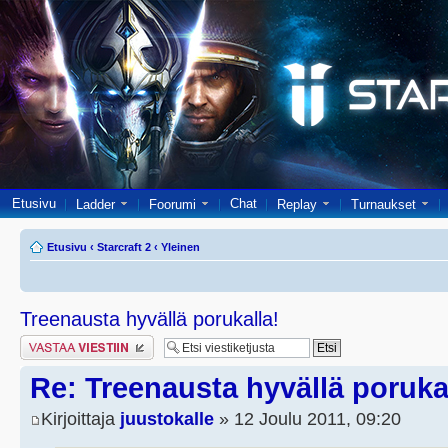
Etusivu
Chat
Ladder
Foorumi
Replay
Turnaukset
Etusivu
‹
Starcraft 2
‹
Yleinen
Treenausta hyvällä porukalla!
Lähetä vastaus
Re: Treenausta hyvällä poruka
Kirjoittaja
juustokalle
» 12 Joulu 2011, 09:20