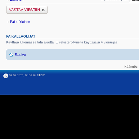
Lähetä vastaus
Paluu Yleinen
PAIKALLAOLIJAT
Käyttäjiä lukemassa tätä aluetta: Ei rekisteröityneitä käyttäjiä ja 4 vierailijaa
Etusivu
Käännös, 
08.08.2026, 00:52:08 EEST