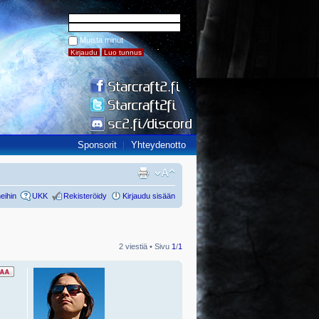
Muista minut
Sponsorit
Yhteydenotto
eihin
UKK
Rekisteröidy
Kirjaudu sisään
2 viestiä • Sivu
1
/
1