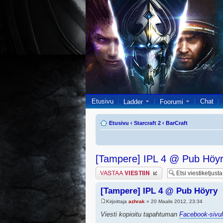
Etusivu
Chat
Ladder
Foorumi
Etusivu
‹
Starcraft 2
‹
BarCraft
[Tampere] IPL 4 @ Pub Höy
Lähetä vastaus
[Tampere] IPL 4 @ Pub Höyry
Kirjoittaja
azhrak
» 20 Maalis 2012, 23:34
Viesti kopioitu tapahtuman
Facebook-sivul