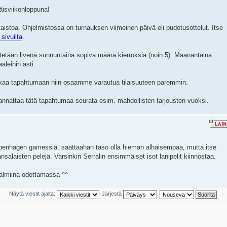
äisviikonloppuna!
aistoa. Ohjelmistossa on turnauksen viimeinen päivä eli pudotusottelut. Itse
 sivuilta
.
etetään livenä sunnuntaina sopiva määrä kierroksia (noin 5). Maanantaina
aaleihin asti.
ukaa tapahtumaan niin osaamme varautua tilaisuuteen paremmin.
Kannattaa tätä tapahtumaa seurata esim. mahdollisten tarjousten vuoksi.
copenhagen gamessiä. saattaahan taso olla hieman alhaisempaa, mutta itse
laisten pelejä. Varsinkin Serralin ensimmäiset isot lanipelit kiinnostaa.
valmiina odottamassa ^^
Näytä viestit ajalta:
Järjestä