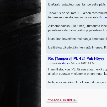
BarCraft rantautuu taas Tampereelle pääsi
Tarkoitus on seurata IPL 4:sen mestaruust
turnauksen aikataulua voitte seurata
IPL:n
Aikaeron vuoksi (10 tuntia), turnausta läh
jatketaan siitä mihin jäätiin ja jatketaan fin
Kutsukaa kaverinne mukaan ja ilmoittaut
Lisätietoa päivitetään, kun sitä ilmenee. 
Re: [Tampere] IPL 4 @ Pub Höyry
Kirjoittaja
Mizza
» 04 Huhti 2012, 09:24
Harmillista, kun IPL:ää seurataan, eikä 
ainakin seuraan mielummin oman maan kansa
Noh, ei se mitään. Oma kisastudio on jo 
Lähetä vastaus