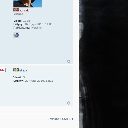
azhrak
Ylläpito
Viestit:
1328
Liittynyt:
07 Syys 2010, 11:03
Paikkakunta:
Helsinki
Mizza
Viestit:
3
Liittynyt:
20 Huhti 2010, 13:11
2 viestiä • Sivu
1
/
1