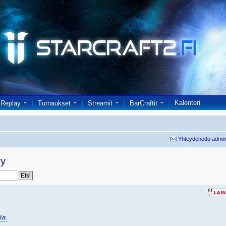
Kalenteri
Replay
Turnaukset
Streamit
BarCraftit
Yhteydenotto admin
ry
ta.