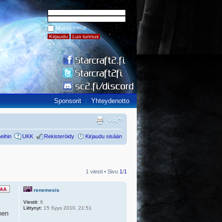
Muista minut
Sponsorit
Yhteydenotto
eihin
UKK
Rekisteröidy
Kirjaudu sisään
1 viesti • Sivu
1
/
1
renemesis
Viestit:
6
Liittynyt:
15 Syys 2010, 21:51
nen