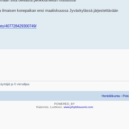
ttimaan siitä oikeasta penkkiurheilun muodosta!
a ilmaisen konepaikan ensi maaliskuussa Jyväskylässä järjestettävään
nts/407728429300749/
yttäjiä ja 0 vierailijaa
Henkilökunta
•
Pois
POWERED_BY
Käännös, Lurttinen,
www.phpbbsuomi.com