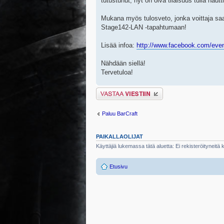
tutustunut, nyt on oiva tilaisuus tulla nau
Mukana myös tulosveto, jonka voittaja sa
Stage142-LAN -tapahtumaan!
Lisää infoa:
http://www.facebook.com/eve
Nähdään siellä!
Tervetuloa!
Lähetä vastaus
Paluu BarCraft
PAIKALLAOLIJAT
Käyttäjiä lukemassa tätä aluetta: Ei rekisteröityneitä kä
Etusivu