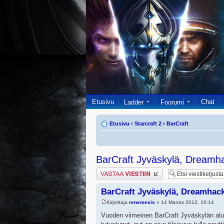
Etusivu
Chat
Ladder
Foorumi
Etusivu
‹
Starcraft 2
‹
BarCraft
BarCraft Jyväskylä, Dreamh
Lähetä vastaus
BarCraft Jyväskylä, Dreamhac
Kirjoittaja
renemesis
» 14 Marras 2012, 10:14
Vuoden viimeinen BarCraft Jyväskylän alue