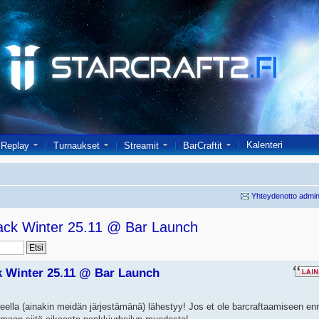
Kalenteri
Replay
Turnaukset
Streamit
BarCraftit
Yhteydenotto admin
ack Winter 25.11 @ Bar Launch
k Winter 25.11 @ Bar Launch
ella (ainakin meidän järjestämänä) lähestyy! Jos et ole barcraftaamiseen en