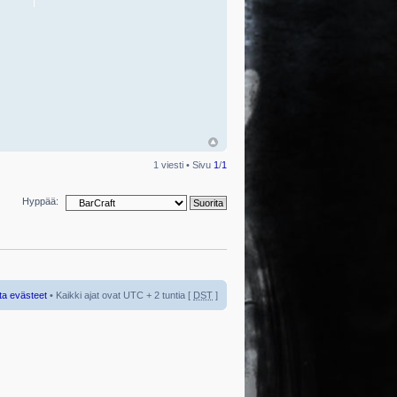
1 viesti • Sivu
1
/
1
Hyppää:
ta evästeet
• Kaikki ajat ovat UTC + 2 tuntia [
DST
]