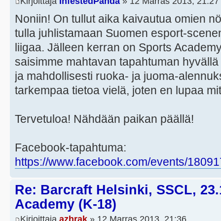
Kirjoittaja
InfestedPanda
» 12 Marras 2013, 21:27
Noniin! On tullut aika kaivautua omien nö
tulla juhlistamaan Suomen esport-scene
liigaa. Jälleen kerran on Sports Academy 
saisimme mahtavan tapahtuman hyvällä pa
ja mahdollisesti ruoka- ja juoma-alennuks
tarkempaa tietoa vielä, joten en lupaa mi
Tervetuloa! Nähdään paikan päällä!
Facebook-tapahtuma:
https://www.facebook.com/events/1809
Re: Barcraft Helsinki, SSCL, 23
Academy (K-18)
Kirjoittaja
azhrak
» 12 Marras 2013, 21:36