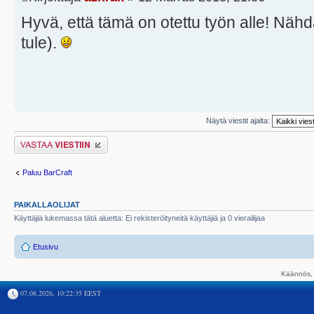
Hyvä, että tämä on otettu työn alle! Nähdä
tule).
Näytä viestit ajalta:
Lähetä vastaus
Paluu BarCraft
PAIKALLAOLIJAT
Käyttäjiä lukemassa tätä aluetta: Ei rekisteröityneitä käyttäjiä ja 0 vierailijaa
Etusivu
Käännös, 
07.08.2026, 10:22:35 EEST