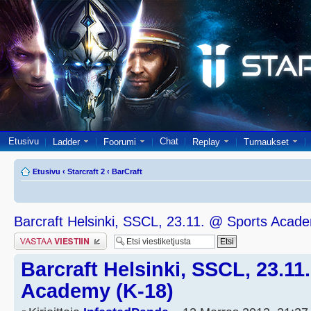
Etusivu
Chat
Ladder
Foorumi
Replay
Turnaukset
Etusivu
‹
Starcraft 2
‹
BarCraft
Barcraft Helsinki, SSCL, 23.11. @ Sports Acad
Lähetä vastaus
Barcraft Helsinki, SSCL, 23.11
Academy (K-18)