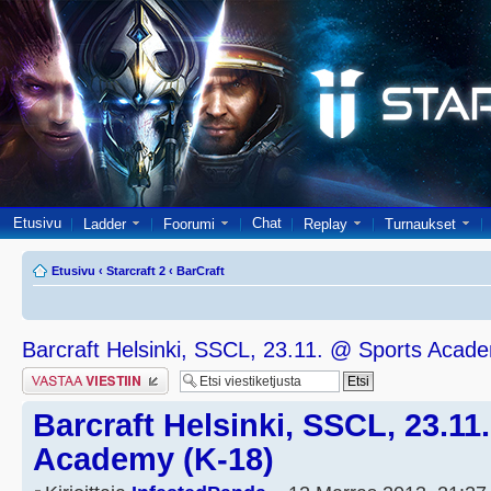
Etusivu
Chat
Ladder
Foorumi
Replay
Turnaukset
Etusivu
‹
Starcraft 2
‹
BarCraft
Barcraft Helsinki, SSCL, 23.11. @ Sports Acad
Lähetä vastaus
Barcraft Helsinki, SSCL, 23.11
Academy (K-18)