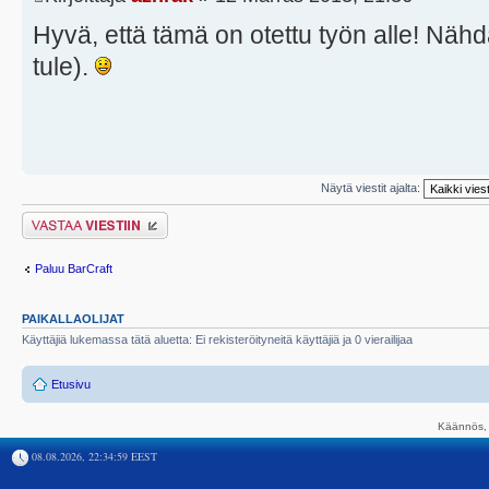
Hyvä, että tämä on otettu työn alle! Nähdä
tule).
Näytä viestit ajalta:
Lähetä vastaus
Paluu BarCraft
PAIKALLAOLIJAT
Käyttäjiä lukemassa tätä aluetta: Ei rekisteröityneitä käyttäjiä ja 0 vierailijaa
Etusivu
Käännös, 
08.08.2026, 22:34:59 EEST