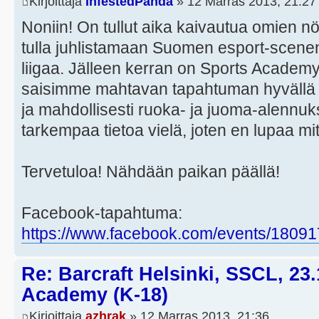
Kirjoittaja
InfestedPanda
» 12 Marras 2013, 21:27
Noniin! On tullut aika kaivautua omien nö
tulla juhlistamaan Suomen esport-scene
liigaa. Jälleen kerran on Sports Academy 
saisimme mahtavan tapahtuman hyvällä pa
ja mahdollisesti ruoka- ja juoma-alennuks
tarkempaa tietoa vielä, joten en lupaa mi
Tervetuloa! Nähdään paikan päällä!
Facebook-tapahtuma:
https://www.facebook.com/events/1809
Re: Barcraft Helsinki, SSCL, 23
Academy (K-18)
Kirjoittaja
azhrak
» 12 Marras 2013, 21:36