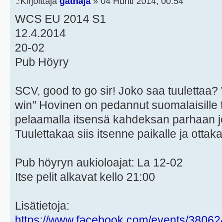
Kirjoittaja
gathaja
» 04 Huhti 2014, 00:54
WCS EU 2014 S1
12.4.2014
20-02
Pub Höyry
SCV, good to go sir! Joko saa tuulettaa? 
win" Hovinen on pedannut suomalaisille
pelaamalla itsensä kahdeksan parhaan
Tuulettakaa siis itsenne paikalle ja otta
Pub höyryn aukioloajat: La 12-02
Itse pelit alkavat kello 21:00
Lisätietoja:
https://www.facebook.com/events/3806