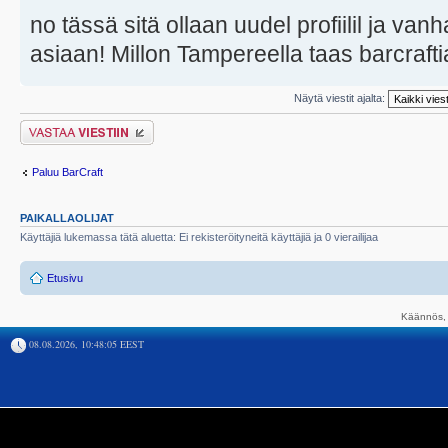
no tässä sitä ollaan uudel profiilil ja vanh
asiaan! Millon Tampereella taas barcraftia
Näytä viestit ajalta:
Lähetä vastaus
Paluu BarCraft
PAIKALLAOLIJAT
Käyttäjiä lukemassa tätä aluetta: Ei rekisteröityneitä käyttäjiä ja 0 vierailijaa
Etusivu
Käännös, 
08.08.2026, 10:48:05 EEST