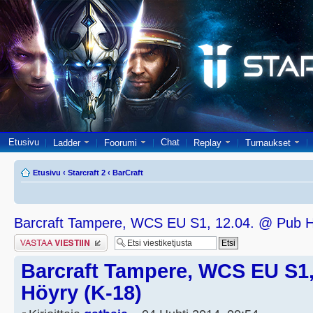
Etusivu
Chat
Ladder
Foorumi
Replay
Turnaukset
Etusivu
‹
Starcraft 2
‹
BarCraft
Barcraft Tampere, WCS EU S1, 12.04. @ Pub H
Lähetä vastaus
Barcraft Tampere, WCS EU S1,
Höyry (K-18)