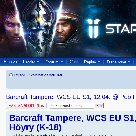
Etusivu
Chat
Ladder
Foorumi
Replay
Turnaukset
Etusivu
‹
Starcraft 2
‹
BarCraft
Barcraft Tampere, WCS EU S1, 12.04. @ Pub H
Lähetä vastaus
Barcraft Tampere, WCS EU S1,
Höyry (K-18)