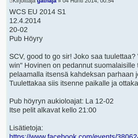
Kirjoittaja
gathaja
» 04 Huhti 2014, 00:54
WCS EU 2014 S1
12.4.2014
20-02
Pub Höyry
SCV, good to go sir! Joko saa tuulettaa? 
win" Hovinen on pedannut suomalaisille
pelaamalla itsensä kahdeksan parhaan
Tuulettakaa siis itsenne paikalle ja otta
Pub höyryn aukioloajat: La 12-02
Itse pelit alkavat kello 21:00
Lisätietoja:
https://www.facebook.com/events/3806