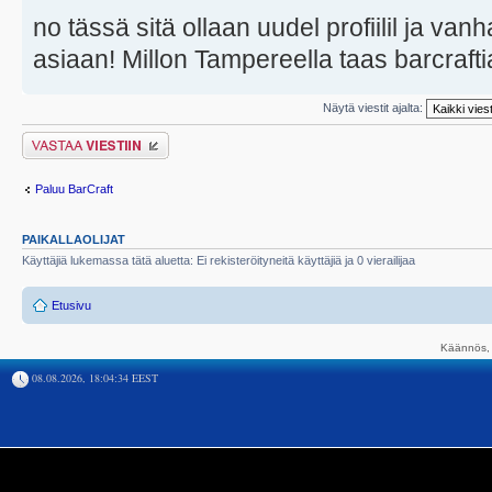
no tässä sitä ollaan uudel profiilil ja vanh
asiaan! Millon Tampereella taas barcraftia
Näytä viestit ajalta:
Lähetä vastaus
Paluu BarCraft
PAIKALLAOLIJAT
Käyttäjiä lukemassa tätä aluetta: Ei rekisteröityneitä käyttäjiä ja 0 vierailijaa
Etusivu
Käännös, 
08.08.2026, 18:04:34 EEST