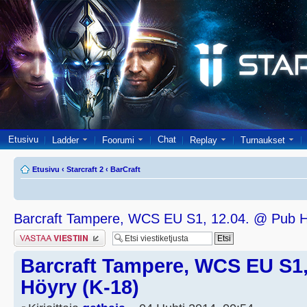
Etusivu
Chat
Ladder
Foorumi
Replay
Turnaukset
Etusivu
‹
Starcraft 2
‹
BarCraft
Barcraft Tampere, WCS EU S1, 12.04. @ Pub H
Lähetä vastaus
Barcraft Tampere, WCS EU S1,
Höyry (K-18)