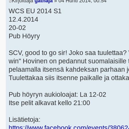
Kirjoittaja
gathaja
» 04 Huhti 2014, 00:54
WCS EU 2014 S1
12.4.2014
20-02
Pub Höyry
SCV, good to go sir! Joko saa tuulettaa? 
win" Hovinen on pedannut suomalaisille
pelaamalla itsensä kahdeksan parhaan
Tuulettakaa siis itsenne paikalle ja otta
Pub höyryn aukioloajat: La 12-02
Itse pelit alkavat kello 21:00
Lisätietoja:
https://www.facebook.com/events/3806