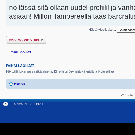
no tässä sitä ollaan uudel profiilil ja vanh
asiaan! Millon Tampereella taas barcraftia
Näytä viestit ajalta:
Lähetä vastaus
Paluu BarCraft
PAIKALLAOLIJAT
Käyttäjiä lukemassa tätä aluetta: Ei rekisteröityneitä käyttäjiä ja 0 vierailijaa
Etusivu
Käännös, 
07.08.2026, 20:19:44 EEST