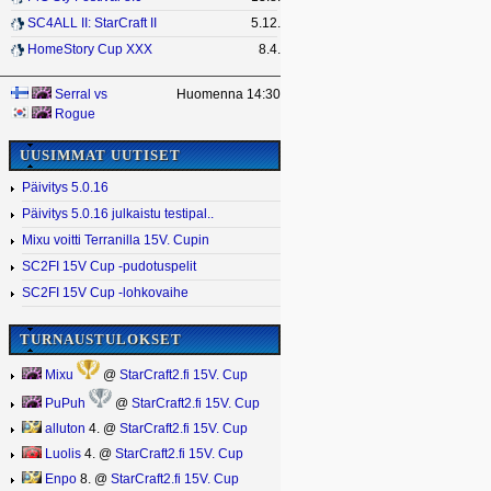
SC4ALL II: StarCraft II
5.12.
HomeStory Cup XXX
8.4.
Serral
vs
Huomenna 14:30
Rogue
UUSIMMAT UUTISET
Päivitys 5.0.16
Päivitys 5.0.16 julkaistu testipal..
Mixu voitti Terranilla 15V. Cupin
SC2FI 15V Cup -pudotuspelit
SC2FI 15V Cup -lohkovaihe
TURNAUSTULOKSET
Mixu
@
StarCraft2.fi 15V. Cup
PuPuh
@
StarCraft2.fi 15V. Cup
alluton
4. @
StarCraft2.fi 15V. Cup
Luolis
4. @
StarCraft2.fi 15V. Cup
Enpo
8. @
StarCraft2.fi 15V. Cup