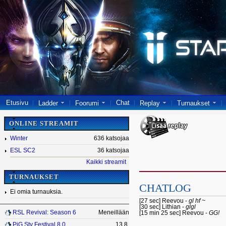
Etusivu
Chat
Ladder
Foorumi
Replay
Turnaukset
ONLINE STREAMIT
Winter
636 katsojaa
ESL SC2
36 katsojaa
Kaikki streamit
TURNAUKSET
CHATLOG
Ei omia turnauksia.
[27 sec] Reevou -
gl hf ~
[30 sec] Lithian -
glgl
RSL Revival: Season 6
Meneillään
[15 min 25 sec] Reevou -
GG!
PiG Sty Festival 8.0
13.8.