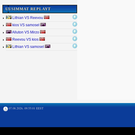
UUSIMMAT REPLAYT
Lithian VS Reevou
kios VS samosel
Alluton VS Mirzo
Reevou VS kios
Lithian VS samosel
07.08.2026, 09:55:01 EEST