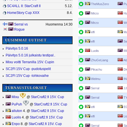
TheMusZero
Pu
SC4ALL II: StarCraft II
5.12.
HomeStory Cup XXX
8.4.
Mirzo
Ha
Mirzo
Wo
Serral
vs
Huomenna 14:30
Rogue
elfi
M
UUSIMMAT UUTISET
elfi
Se
Päivitys 5.0.16
Luolis
IIII
Päivitys 5.0.16 julkaistu testipal..
ZhuGeLiang
AiL
Mixu voitti Terranilla 15V. Cupin
SC2FI 15V Cup -pudotuspelit
Pikachu
Di
SC2FI 15V Cup -lohkovaihe
Welmu
IN
TURNAUSTULOKSET
Serral
JJ
Mixu
@
StarCraft2.fi 15V. Cup
Serral
T
PuPuh
@
StarCraft2.fi 15V. Cup
elfi
E
alluton
4. @
StarCraft2.fi 15V. Cup
elfi
Li
Luolis
4. @
StarCraft2.fi 15V. Cup
Enpo
8. @
StarCraft2.fi 15V. Cup
Serral
Sj