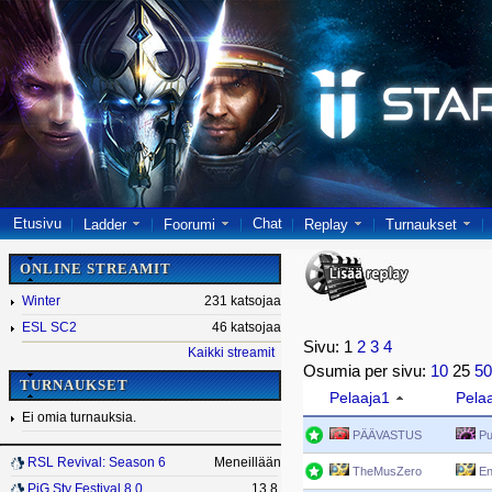
Etusivu
Chat
Ladder
Foorumi
Replay
Turnaukset
ONLINE STREAMIT
Winter
231 katsojaa
ESL SC2
46 katsojaa
Sivu: 1
2
3
4
Kaikki streamit
Osumia per sivu:
10
25
5
TURNAUKSET
Pelaaja1
Pela
Ei omia turnauksia.
PÄÄVASTUS
Pu
RSL Revival: Season 6
Meneillään
TheMusZero
En
PiG Sty Festival 8.0
13.8.