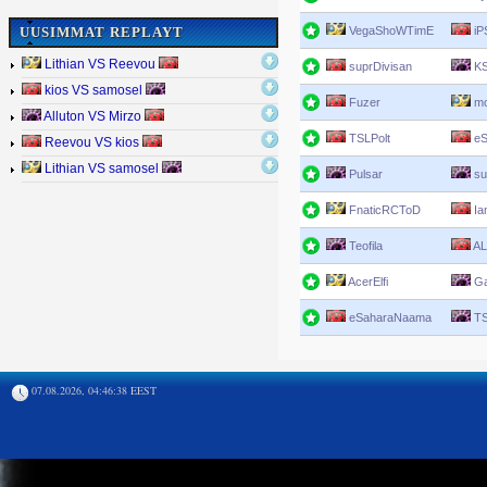
VegaShoWTimE
iPS
UUSIMMAT REPLAYT
Lithian VS Reevou
suprDivisan
KS
kios VS samosel
Fuzer
mo
Alluton VS Mirzo
TSLPolt
eS
Reevou VS kios
Lithian VS samosel
Pulsar
su
FnaticRCToD
Ia
Teofila
AL
AcerElfi
Ga
eSaharaNaama
TS
07.08.2026, 04:46:38 EEST