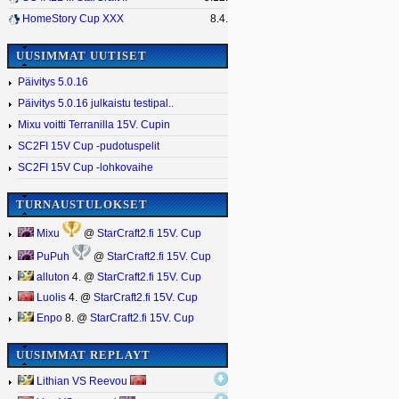
HomeStory Cup XXX
8.4.
UUSIMMAT UUTISET
Päivitys 5.0.16
Päivitys 5.0.16 julkaistu testipal..
Mixu voitti Terranilla 15V. Cupin
SC2FI 15V Cup -pudotuspelit
SC2FI 15V Cup -lohkovaihe
TURNAUSTULOKSET
Mixu
@
StarCraft2.fi 15V. Cup
PuPuh
@
StarCraft2.fi 15V. Cup
alluton
4. @
StarCraft2.fi 15V. Cup
Luolis
4. @
StarCraft2.fi 15V. Cup
Enpo
8. @
StarCraft2.fi 15V. Cup
UUSIMMAT REPLAYT
Lithian VS Reevou