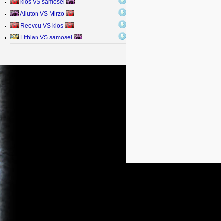
kios VS samosel
Alluton VS Mirzo
Reevou VS kios
Lithian VS samosel