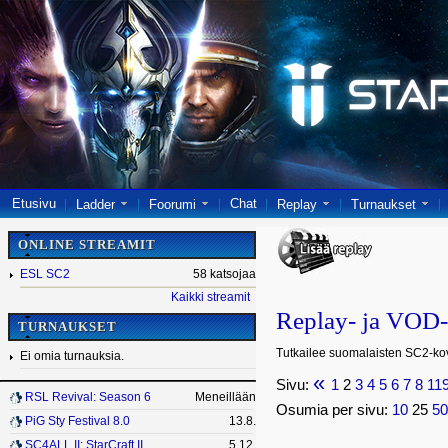
Etusivu
Chat
Ladder
Foorumi
Replay
Turnaukset
ONLINE STREAMIT
ESL SC2
58 katsojaa
Kaikki streamit
Replay- ja VOD-
TURNAUKSET
Tutkailee suomalaisten SC2-kovi
Ei omia turnauksia.
«
Sivu:
1
2
3
4
5
6
7
8
11
RSL Revival: Season 6
Meneillään
Osumia per sivu:
10
25
5
PiG Sty Festival 8.0
13.8.
SC4ALL II: StarCraft II
5.12.