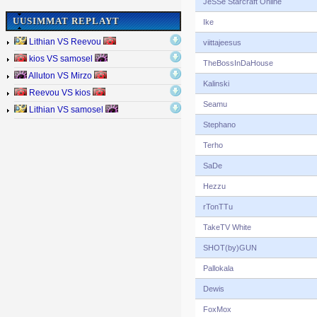
JeSSe Starcraft Online
UUSIMMAT REPLAYT
Ike
Lithian VS Reevou
viittajeesus
kios VS samosel
TheBossInDaHouse
Alluton VS Mirzo
Kalinski
Reevou VS kios
Seamu
Lithian VS samosel
Stephano
Terho
SaDe
Hezzu
rTonTTu
TakeTV White
SHOT(by)GUN
Pallokala
Dewis
FoxMox