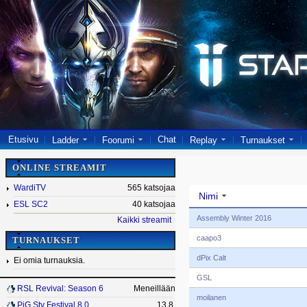
Etusivu
Chat
Ladder
Foorumi
Replay
Turnaukset
ONLINE STREAMIT
WardiTV
565 katsojaa
Nimi
ESL SC2
40 katsojaa
Assembly Winter 2016
Kaikki streamit
caapo3
TURNAUKSET
dPix Calt
Ei omia turnauksia.
GSL
RSL Revival: Season 6
Meneillään
moilanen
PiG Sty Festival 8.0
13.8.