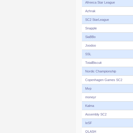
Afreeca Star League
Azhrak
SC2 StarLeague
Snapple
SiaBBo
Joodoo
SSL
TotalBiscuit
Nordic Championship
Copenhagen Games SC2
Mvp
moneyr
Kalma
Assembly SC2
IeSF
QLASH