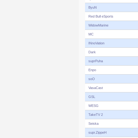
ByuN
Red Bull eSports
WidowMarine
MC
INnoVation
Dark
suprPuha
Enpo
soO
VasaCast
GSL
WESG
TakeTV 2
Seiska
supr.ZippeH