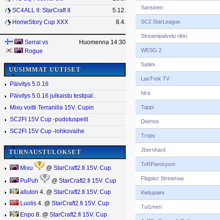
Sansinen
SC4ALL II: StarCraft II
5.12.
SC2 StarLeague
HomeStory Cup XXX
8.4.
Streamipalvelu rikki
Serral
vs
Huomenna 14:30
WESG 2
Rogue
Satiini
UUSIMMAT UUTISET
LanTrek TV
Päivitys 5.0.16
Idra
Päivitys 5.0.16 julkaistu testipal..
Tappi
Mixu voitti Terranilla 15V. Cupin
SC2FI 15V Cup -pudotuspelit
Deimos
SC2FI 15V Cup -lohkovaihe
Trops
Jbernhard
TURNAUSTULOKSET
ToRParoxysm
Mixu
@
StarCraft2.fi 15V. Cup
Fliqpiez Streamaa
PuPuh
@
StarCraft2.fi 15V. Cup
alluton
4. @
StarCraft2.fi 15V. Cup
Kettupaini
Luolis
4. @
StarCraft2.fi 15V. Cup
Tul1meri
Enpo
8. @
StarCraft2.fi 15V. Cup