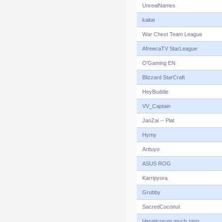
UnrealNames
kaitai
War Chest Team League
AfreecaTV StarLeague
O'Gaming EN
Blizzard StarCraft
HeyBuddie
VV_Captain
JanZai -- Plat
Hymy
Arttuyo
ASUS ROG
Karripyora
Grubby
SacredCoconut
Venaticorum much zerg