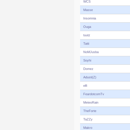
WCS
Masse
Insomnia
Ouga
tuutz
Tatti
NoMJusba
Soyhi
Domez
Adusti(Z)
elfi
FeardotcomTv
MeteoRain
TheForte
TaZZy
Makro