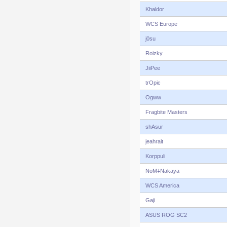
Khaldor
WCS Europe
j0su
Roizky
JiiPee
trOpic
Ogww
Fragbite Masters
shAsur
jeahrait
Korppuli
NoMǂNakaya
WCS America
Gaji
ASUS ROG SC2