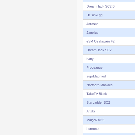
DreamHack SC2 B
Helsinki.gg
Jorosar
Jagelius
eSM Osakilpailu #2
DreamHack SC2
bany
ProLeague
suprMacmed
Northern Maniacs
TakeTV Black
StarLadder SC2
Anzki
MaigelZn1t3
henrone