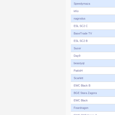
Speedymaza
kKo
nagrodus
ESL SC2 C
BaseTrade TV
ESL SC2 B
Sucer
Day9
beastyqt
PakkiH
Scarlett
EWC Black B
BGE Stara Zagora
EWC Black
Feardragon