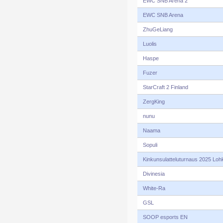
EWC SNB Arena 2
EWC SNB Arena
ZhuGeLiang
Luolis
Haspe
Fuzer
StarCraft 2 Finland
ZergKing
nunu
Naama
Sopuli
Kinkunsulatteluturnaus 2025 Loh
Divinesia
White-Ra
GSL
SOOP esports EN