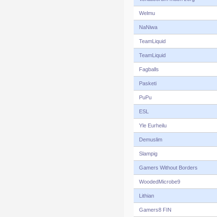
Welmu
NaNiwa
TeamLiquid
TeamLiquid
Fagballs
Pasketi
PuPu
ESL
Yle Eurheilu
Demuslim
Slampig
Gamers Without Borders
WoodedMicrobe9
Lithian
Gamers8 FIN