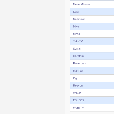
NetterMizuno
Solar
Nathanias
Mixu
Mirzo
TakeTV
Serral
Harstem
Rotterdam
MaxPax
Pig
Reevou
Winter
ESL SC2
WardiTV