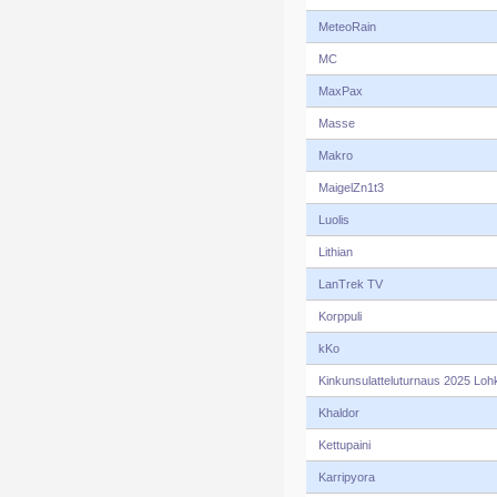
MeteoRain
MC
MaxPax
Masse
Makro
MaigelZn1t3
Luolis
Lithian
LanTrek TV
Korppuli
kKo
Kinkunsulatteluturnaus 2025 Loh
Khaldor
Kettupaini
Karripyora