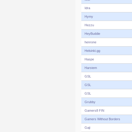
Idra
Hymy
Hezzu
HeyBuddie
henrone
Helsinki.gg
Haspe
Harstem
GSL
GSL
GSL
Grubby
Gamers8 FIN
Gamers Without Borders
Gaji