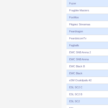
Fuzer
Fragbite Masters
FoxMox
Fliqpiez Streamaa
Feardragon
FeardotcomTv
Fagballs
EWC SNB Arena 2
EWC SNB Arena
EWC Black B
EWC Black
eSM Osakilpailu #2
ESL SC2 C
ESL SC2 B
ESL SC2