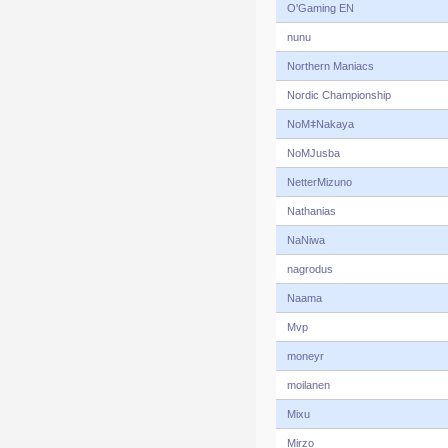
O'Gaming EN
nunu
Northern Maniacs
Nordic Championship
NoMǂNakaya
NoMJusba
NetterMizuno
Nathanias
NaNiwa
nagrodus
Naama
Mvp
moneyr
moilanen
Mixu
Mirzo