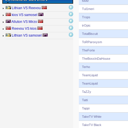
tuutz
Lithian VS Reevou
Tul1meri
kios VS samosel
Trops
Alluton VS Mirzo
trOpic
Reevou VS kios
TotalBiscuit
Lithian VS samosel
ToRParoxysm
TheForte
TheBossInDaHouse
Terho
TeamLiquid
TeamLiquid
TaZZy
Tatti
Tappi
TakeTV White
TakeTV Black