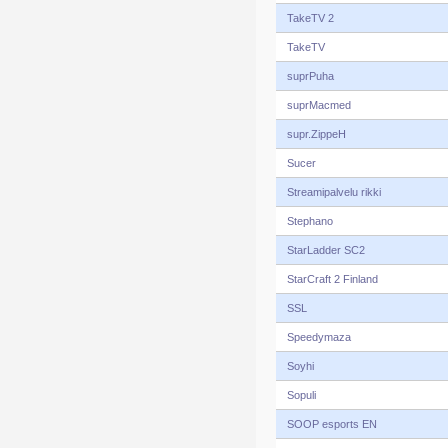
TakeTV 2
TakeTV
suprPuha
suprMacmed
supr.ZippeH
Sucer
Streamipalvelu rikki
Stephano
StarLadder SC2
StarCraft 2 Finland
SSL
Speedymaza
Soyhi
Sopuli
SOOP esports EN