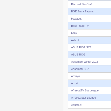
Blizzard StarCraft
BGE Stara Zagora
beastyqt
BaseTrade TV
bany
Azhrak
ASUS ROG SC2
ASUS ROG
Assembly Winter 2016
Assembly SC2
Arttuyo
Anzki
AfreecaTV StarLeague
Afreeca Star League
Adusti(Z)