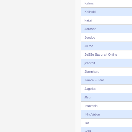
Kalma
Kalinski
kaitai
Jorosar
Joodoo
JiiPee
JeSSe Starcraft Online
jeahrait
Jbernhard
JanZai -- Plat
Jagelius
j0su
Insomnia
INnoVation
Ike
IeSF