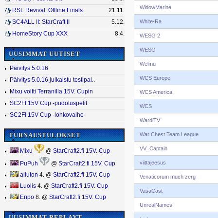
WidowMarine
RSL Revival: Offline Finals
21.11.
White-Ra
SC4ALL II: StarCraft II
5.12.
HomeStory Cup XXX
8.4.
WESG 2
WESG
UUSIMMAT UUTISET
Welmu
Päivitys 5.0.16
WCS Europe
Päivitys 5.0.16 julkaistu testipal..
Mixu voitti Terranilla 15V. Cupin
WCS America
SC2FI 15V Cup -pudotuspelit
WCS
SC2FI 15V Cup -lohkovaihe
WardiTV
War Chest Team League
TURNAUSTULOKSET
VV_Captain
Mixu
@
StarCraft2.fi 15V. Cup
viittajeesus
PuPuh
@
StarCraft2.fi 15V. Cup
alluton
4. @
StarCraft2.fi 15V. Cup
Venaticorum much zerg
Luolis
4. @
StarCraft2.fi 15V. Cup
VasaCast
Enpo
8. @
StarCraft2.fi 15V. Cup
UnrealNames
UUSIMMAT REPLAYT