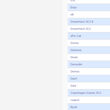
ESL
Enpo
elfi
DreamHack SC2 B
DreamHack SC2
dPix Calt
Domez
Divinesia
Dewis
Demuslim
Deimos
Day9
Dark
Copenhagen Games SC2
caapo3
ByuN