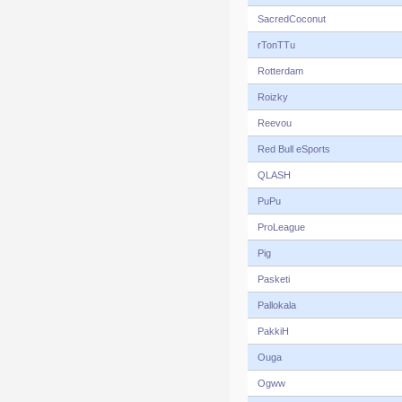
SacredCoconut
rTonTTu
Rotterdam
Roizky
Reevou
Red Bull eSports
QLASH
PuPu
ProLeague
Pig
Pasketi
Pallokala
PakkiH
Ouga
Ogww