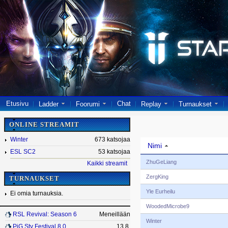
Etusivu
Chat
Ladder
Foorumi
Replay
Turnaukset
ONLINE STREAMIT
Winter
673 katsojaa
Nimi
ESL SC2
53 katsojaa
ZhuGeLiang
Kaikki streamit
ZergKing
TURNAUKSET
Yle Eurheilu
Ei omia turnauksia.
WoodedMicrobe9
RSL Revival: Season 6
Meneillään
Winter
PiG Sty Festival 8.0
13.8.