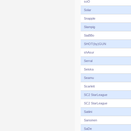
soO
Solar
Snapple
Slampig
SiaBBo
SHOT(by)GUN
shAsur
Serral
Seiska
Seamu
Scarlett
SC2 StarLeague
SC2 StarLeague
Satiini
Sansinen
SaDe