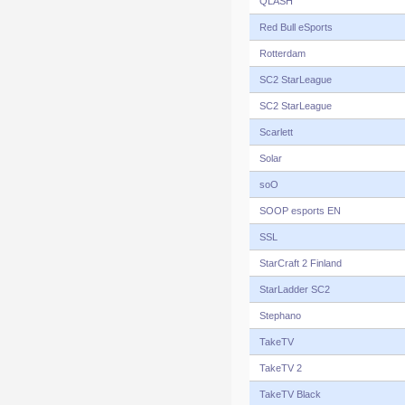
QLASH
Red Bull eSports
Rotterdam
SC2 StarLeague
SC2 StarLeague
Scarlett
Solar
soO
SOOP esports EN
SSL
StarCraft 2 Finland
StarLadder SC2
Stephano
TakeTV
TakeTV 2
TakeTV Black