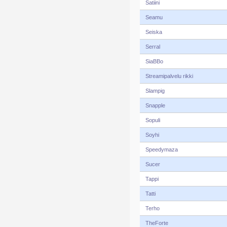
Satiini
Seamu
Seiska
Serral
SiaBBo
Streamipalvelu rikki
Slampig
Snapple
Sopuli
Soyhi
Speedymaza
Sucer
Tappi
Tatti
Terho
TheForte