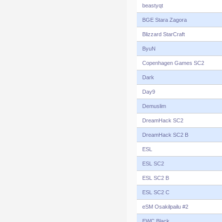
beastyqt
BGE Stara Zagora
Blizzard StarCraft
ByuN
Copenhagen Games SC2
Dark
Day9
Demuslim
DreamHack SC2
DreamHack SC2 B
ESL
ESL SC2
ESL SC2 B
ESL SC2 C
eSM Osakilpailu #2
EWC Black