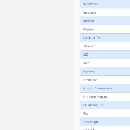
INnoVation
Insomnia
Jorosar
Khaldor
LanTrek TV
MaxPax
MC
Mvp
NaNiwa
Nathanias
Nordic Championship
Northern Maniacs
O'Gaming EN
Pig
ProLeague