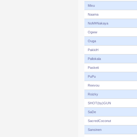
Mixu
Naama
NoMǂNakaya
Ogww
Ouga
PakkiH
Pallokala
Pasketi
PuPu
Reevou
Roizky
SHOT(by)GUN
SaDe
SacredCoconut
Sansinen