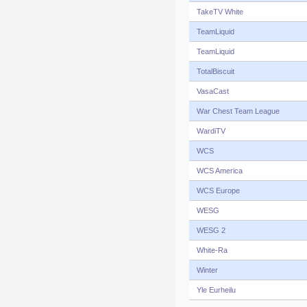
TakeTV White
TeamLiquid
TeamLiquid
TotalBiscuit
VasaCast
War Chest Team League
WardiTV
WCS
WCS America
WCS Europe
WESG
WESG 2
White-Ra
Winter
Yle Eurheilu