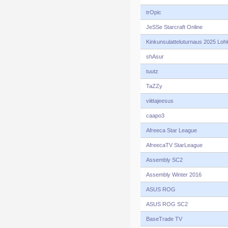
trOpic
JeSSe Starcraft Online
Kinkunsulatteluturnaus 2025 Loh
shAsur
tuutz
TaZZy
viittajeesus
caapo3
Afreeca Star League
AfreecaTV StarLeague
Assembly SC2
Assembly Winter 2016
ASUS ROG
ASUS ROG SC2
BaseTrade TV