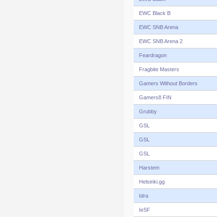
EWC Black B
EWC SNB Arena
EWC SNB Arena 2
Feardragon
Fragbite Masters
Gamers Without Borders
Gamers8 FIN
Grubby
GSL
GSL
GSL
Harstem
Helsinki.gg
Idra
IeSF