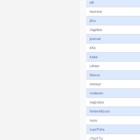
elfi
henrone
j0su
Jagelius
jeahrait
kKo
kaitai
Lithian
Masse
moneyr
moilanen
nagrodus
NetterMizuno
nunu
suprPuha
rTonTTu