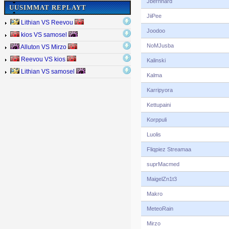
Jbernhard
UUSIMMAT REPLAYT
JiiPee
Lithian VS Reevou
Joodoo
kios VS samosel
NoMJusba
Alluton VS Mirzo
Reevou VS kios
Kalinski
Lithian VS samosel
Kalma
Karripyora
Kettupaini
Korppuli
Luolis
Fliqpiez Streamaa
suprMacmed
MaigelZn1t3
Makro
MeteoRain
Mirzo