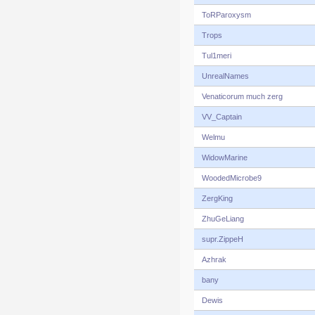
ToRParoxysm
Trops
Tul1meri
UnrealNames
Venaticorum much zerg
VV_Captain
Welmu
WidowMarine
WoodedMicrobe9
ZergKing
ZhuGeLiang
supr.ZippeH
Azhrak
bany
Dewis