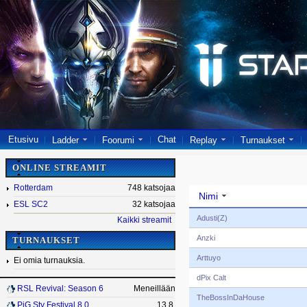
Etusivu
Chat
Ladder
Foorumi
Replay
Turnaukset
ONLINE STREAMIT
Rotterdam
748 katsojaa
Nimi
ESL SC2
32 katsojaa
Adusti(Z)
Kaikki streamit
Anzki
TURNAUKSET
Arttuyo
Ei omia turnauksia.
dPix Calt
RSL Revival: Season 6
Meneillään
TheBossInDaHouse
PiG Sty Festival 8.0
13.8.