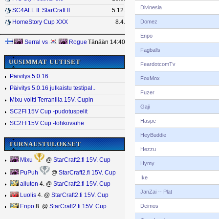
Divinesia
SC4ALL II: StarCraft II
5.12.
Domez
HomeStory Cup XXX
8.4.
Enpo
Serral
vs
Rogue
Tänään 14:40
Fagballs
UUSIMMAT UUTISET
FeardotcomTv
Päivitys 5.0.16
FoxMox
Päivitys 5.0.16 julkaistu testipal..
Fuzer
Mixu voitti Terranilla 15V. Cupin
Gaji
SC2FI 15V Cup -pudotuspelit
Haspe
SC2FI 15V Cup -lohkovaihe
HeyBuddie
TURNAUSTULOKSET
Hezzu
Mixu
@
StarCraft2.fi 15V. Cup
Hymy
PuPuh
@
StarCraft2.fi 15V. Cup
Ike
alluton
4. @
StarCraft2.fi 15V. Cup
JanZai -- Plat
Luolis
4. @
StarCraft2.fi 15V. Cup
Deimos
Enpo
8. @
StarCraft2.fi 15V. Cup