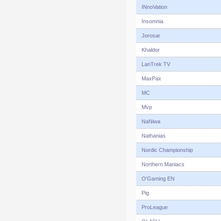
INnoVation
Insomnia
Jorosar
Khaldor
LanTrek TV
MaxPax
MC
Mvp
NaNiwa
Nathanias
Nordic Championship
Northern Maniacs
O'Gaming EN
Pig
ProLeague