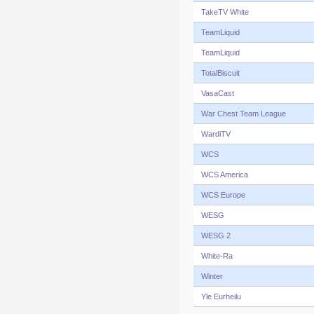
TakeTV White
TeamLiquid
TeamLiquid
TotalBiscuit
VasaCast
War Chest Team League
WardiTV
WCS
WCS America
WCS Europe
WESG
WESG 2
White-Ra
Winter
Yle Eurheilu