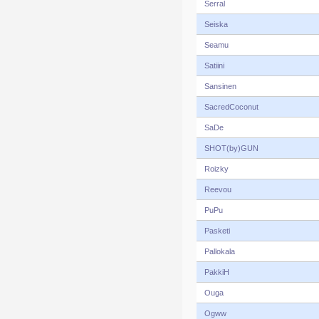
Serral
Seiska
Seamu
Satiini
Sansinen
SacredCoconut
SaDe
SHOT(by)GUN
Roizky
Reevou
PuPu
Pasketi
Pallokala
PakkiH
Ouga
Ogww