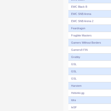
EWC Black B
EWC SNB Arena
EWC SNB Arena 2
Feardragon
Fragbite Masters
Gamers Without Borders
Gamers8 FIN
Grubby
GSL
GSL
GSL
Harstem
Helsinki.gg
Idra
IeSF