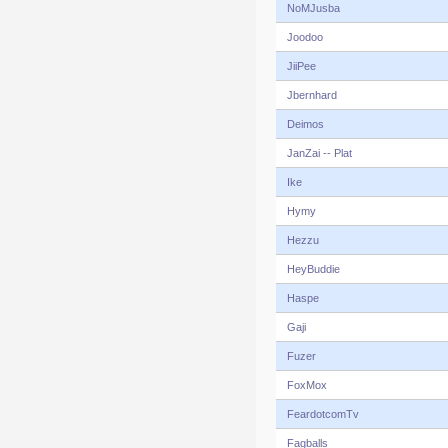
NoMJusba
Joodoo
JiiPee
Jbernhard
Deimos
JanZai -- Plat
Ike
Hymy
Hezzu
HeyBuddie
Haspe
Gaji
Fuzer
FoxMox
FeardotcomTv
Fagballs