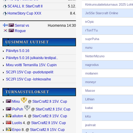
Kinkunsulatteluturnaus 2025 Loh
SC4ALL II: StarCraft II
5.12.
JeSSe Starcraft Online
HomeStory Cup XXX
8.4.
trOpic
Serral
vs
Huomenna 14:30
rTonTTu
Rogue
suprPuha
UUSIMMAT UUTISET
nunu
Päivitys 5.0.16
NetterMizuno
Päivitys 5.0.16 julkaistu testipal..
nagrodus
Mixu voitti Terranilla 15V. Cupin
SC2FI 15V Cup -pudotuspelit
moilanen
SC2FI 15V Cup -lohkovaihe
moneyr
Masse
TURNAUSTULOKSET
Lithian
Mixu
@
StarCraft2.fi 15V. Cup
kaitai
PuPuh
@
StarCraft2.fi 15V. Cup
alluton
4. @
StarCraft2.fi 15V. Cup
kKo
Luolis
4. @
StarCraft2.fi 15V. Cup
jeahrait
Enpo
8. @
StarCraft2.fi 15V. Cup