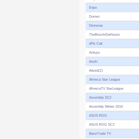
Enpo
Domez
Divinesia
TheBossInDaHouse
dPix Calt
Arttuyo
Anzki
Adusti(Z)
Afreeca Star League
AfreecaTV StarLeague
Assembly SC2
Assembly Winter 2016
ASUS ROG
ASUS ROG SC2
BaseTrade TV