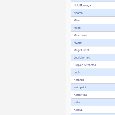
NoMǂNakaya
Naama
Mixu
Mirzo
MeteoRain
Makro
MaigelZn1t3
suprMacmed
Fliqpiez Streamaa
Luolis
Korppuli
Kettupaini
Karripyora
Kalma
Kalinski