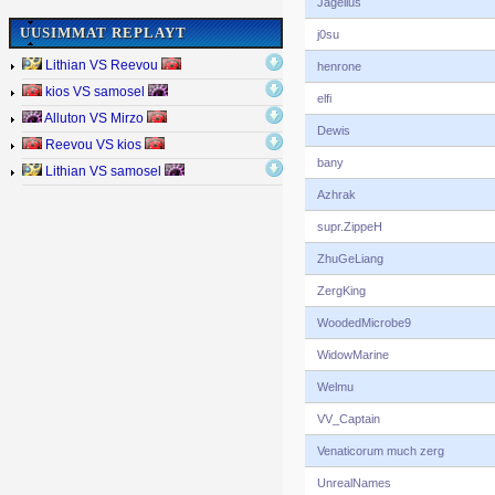
Jagelius
UUSIMMAT REPLAYT
j0su
Lithian VS Reevou
henrone
kios VS samosel
elfi
Alluton VS Mirzo
Dewis
Reevou VS kios
bany
Lithian VS samosel
Azhrak
supr.ZippeH
ZhuGeLiang
ZergKing
WoodedMicrobe9
WidowMarine
Welmu
VV_Captain
Venaticorum much zerg
UnrealNames