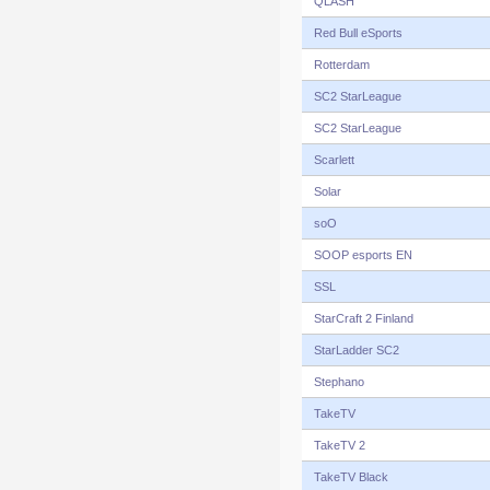
QLASH
Red Bull eSports
Rotterdam
SC2 StarLeague
SC2 StarLeague
Scarlett
Solar
soO
SOOP esports EN
SSL
StarCraft 2 Finland
StarLadder SC2
Stephano
TakeTV
TakeTV 2
TakeTV Black