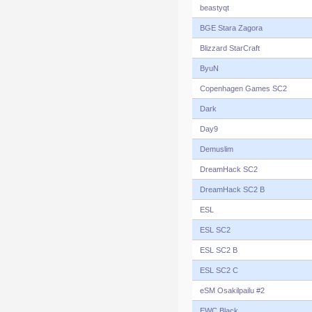
beastyqt
BGE Stara Zagora
Blizzard StarCraft
ByuN
Copenhagen Games SC2
Dark
Day9
Demuslim
DreamHack SC2
DreamHack SC2 B
ESL
ESL SC2
ESL SC2 B
ESL SC2 C
eSM Osakilpailu #2
EWC Black