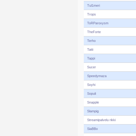
Tul1meri
Trops
ToRParoxysm
TheForte
Terho
Tatti
Tappi
Sucer
Speedymaza
Soyhi
Sopuli
Snapple
Slampig
Streamipalvelu rikki
SiaBBo