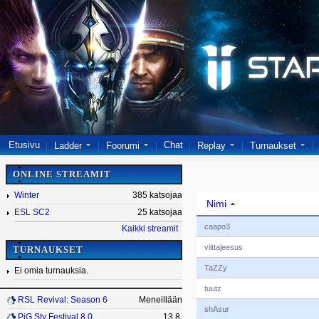
Etusivu
Chat
Ladder
Foorumi
Replay
Turnaukset
ONLINE STREAMIT
Winter
385 katsojaa
Nimi
ESL SC2
25 katsojaa
caapo3
Kaikki streamit
viittajeesus
TURNAUKSET
TaZZy
Ei omia turnauksia.
tuutz
RSL Revival: Season 6
Meneillään
shAsur
PiG Sty Festival 8.0
13.8.