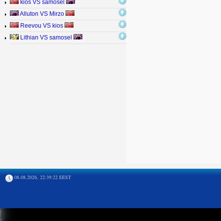
kios VS samosel
Alluton VS Mirzo
Reevou VS kios
Lithian VS samosel
08.08.2026, 22:39:22 EEST