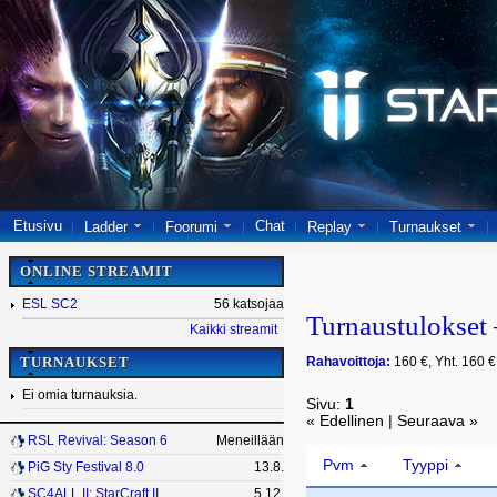
Etusivu
Chat
Ladder
Foorumi
Replay
Turnaukset
ONLINE STREAMIT
ESL SC2
56 katsojaa
Turnaustulokse
Kaikki streamit
Rahavoittoja:
160 €, Yht. 160 €
TURNAUKSET
Ei omia turnauksia.
Sivu:
1
« Edellinen | Seuraava »
RSL Revival: Season 6
Meneillään
Pvm
Tyyppi
PiG Sty Festival 8.0
13.8.
SC4ALL II: StarCraft II
5.12.