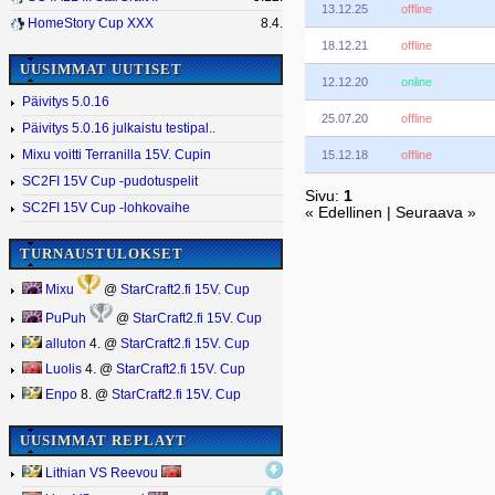
13.12.25
offline
HomeStory Cup XXX
8.4.
18.12.21
offline
UUSIMMAT UUTISET
12.12.20
online
Päivitys 5.0.16
25.07.20
offline
Päivitys 5.0.16 julkaistu testipal..
15.12.18
offline
Mixu voitti Terranilla 15V. Cupin
SC2FI 15V Cup -pudotuspelit
Sivu:
1
SC2FI 15V Cup -lohkovaihe
« Edellinen | Seuraava »
TURNAUSTULOKSET
Mixu
@
StarCraft2.fi 15V. Cup
PuPuh
@
StarCraft2.fi 15V. Cup
alluton
4. @
StarCraft2.fi 15V. Cup
Luolis
4. @
StarCraft2.fi 15V. Cup
Enpo
8. @
StarCraft2.fi 15V. Cup
UUSIMMAT REPLAYT
Lithian VS Reevou