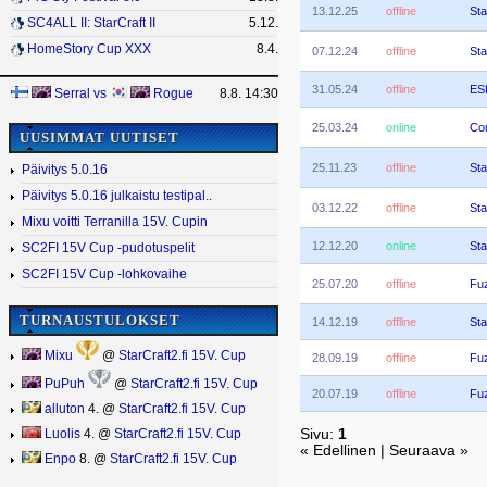
13.12.25
offline
Sta
SC4ALL II: StarCraft II
5.12.
HomeStory Cup XXX
8.4.
07.12.24
offline
Sta
31.05.24
offline
ES
Serral
vs
Rogue
8.8. 14:30
25.03.24
online
Co
UUSIMMAT UUTISET
25.11.23
offline
Sta
Päivitys 5.0.16
Päivitys 5.0.16 julkaistu testipal..
03.12.22
offline
Sta
Mixu voitti Terranilla 15V. Cupin
12.12.20
online
Sta
SC2FI 15V Cup -pudotuspelit
SC2FI 15V Cup -lohkovaihe
25.07.20
offline
Fu
TURNAUSTULOKSET
14.12.19
offline
Sta
Mixu
@
StarCraft2.fi 15V. Cup
28.09.19
offline
Fu
PuPuh
@
StarCraft2.fi 15V. Cup
20.07.19
offline
Fu
alluton
4. @
StarCraft2.fi 15V. Cup
Sivu:
1
Luolis
4. @
StarCraft2.fi 15V. Cup
« Edellinen | Seuraava »
Enpo
8. @
StarCraft2.fi 15V. Cup