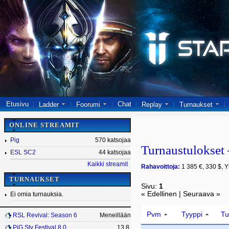
Etusivu
Chat
Ladder
Foorumi
Replay
Turnaukset
ONLINE STREAMIT
Pig
570 katsojaa
Turnaustulokse
ESL SC2
44 katsojaa
Kaikki streamit
Rahavoittoja:
1 385 €, 330 $, Y
TURNAUKSET
Sivu:
1
« Edellinen | Seuraava »
Ei omia turnauksia.
Pvm
Tyyppi
Tu
RSL Revival: Season 6
Meneillään
PiG Sty Festival 8.0
13.8.