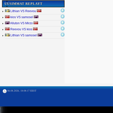
UUSIMMAT REPLAYT
Lithian VS Reevou
kios VS samosel
Alluton VS Mirzo
Reevou VS kios
Lithian VS samosel
06.08.2026, 18:08:17 EEST