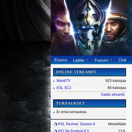
Etusivu
Chat
Ladder
Foorumi
ONLINE STREAMIT
WardiTV
923 katsojaa
ESL SC2
66 katsojaa
Kaikki streamit
TURNAUKSET
Ei omia turnauksia.
RSL Revival: Season 6
Meneillään
PiG Sty Festival 8.0
13.8.