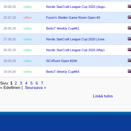
30.08.20
online
Nordic StarCraft League Cup 2020 (Augu..
25.07.20
offline
Fuzer's Shelter Game Room Open #3
28.06.20
online
BeAsT Weekly Cup#61
27.06.20
online
Nordic StarCraft League Cup 2020 (June..
30.05.20
online
Nordic StarCraft League Cup 2020 (May)
28.04.20
online
SCVRush Open #208
19.04.20
online
BeAsT Weekly Cup#54
Sivu:
1
2
3
4
5
6
7
« Edellinen |
Seuraava »
Lisää tulos