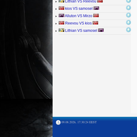
Lithian VS Reevou
kios VS samosel
Alluton VS Mirzo
Reevou VS kios
Lithian VS samosel
09.08.2026, 17:30:24 EEST