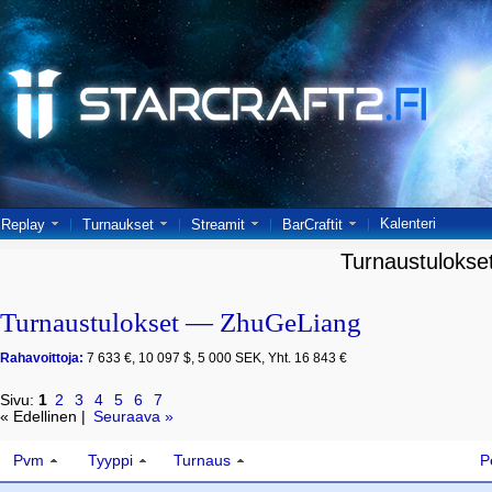
Kalenteri
Replay
Turnaukset
Streamit
BarCraftit
Turnaustulokse
Turnaustulokset — ZhuGeLiang
Rahavoittoja:
7 633 €, 10 097 $, 5 000 SEK, Yht. 16 843 €
Sivu:
1
2
3
4
5
6
7
« Edellinen |
Seuraava »
Pvm
Tyyppi
Turnaus
P