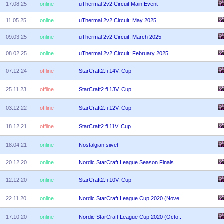
17.08.25
online
uThermal 2v2 Circuit Main Event
11.05.25
online
uThermal 2v2 Circuit: May 2025
09.03.25
online
uThermal 2v2 Circuit: March 2025
08.02.25
online
uThermal 2v2 Circuit: February 2025
07.12.24
offline
StarCraft2.fi 14V. Cup
25.11.23
offline
StarCraft2.fi 13V. Cup
03.12.22
offline
StarCraft2.fi 12V. Cup
18.12.21
offline
StarCraft2.fi 11V. Cup
18.04.21
online
Nostalgian siivet
20.12.20
online
Nordic StarCraft League Season Finals
12.12.20
online
StarCraft2.fi 10V. Cup
22.11.20
online
Nordic StarCraft League Cup 2020 (Nove..
17.10.20
online
Nordic StarCraft League Cup 2020 (Octo..