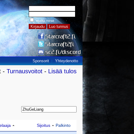
Muista minut
Sponsorit
Yhteydenotto
t -
Turnausvoitot
-
Lisää tulos
elaaja
Sijoitus
Palkinto