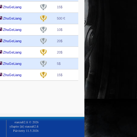
ZhuGeLiang
15$
ZhuGeLiang
500 €
ZhuGeLiang
10$
ZhuGeLiang
20$
ZhuGeLiang
20$
ZhuGeLiang
5$
ZhuGeLiang
15$
starcraft2.fi © 2026
yllapito [ät] starcraft2.fi
Päivitetty 11.5.2026