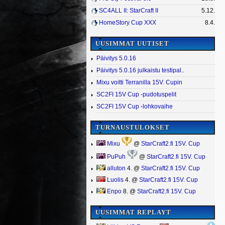
SC4ALL II: StarCraft II
5.12.
HomeStory Cup XXX
8.4.
UUSIMMAT UUTISET
Päivitys 5.0.16
Päivitys 5.0.16 julkaistu testipal..
Mixu voitti Terranilla 15V. Cupin
SC2FI 15V Cup -pudotuspelit
SC2FI 15V Cup -lohkovaihe
TURNAUSTULOKSET
Mixu
@
StarCraft2.fi 15V. Cup
PuPuh
@
StarCraft2.fi 15V. Cup
alluton
4. @
StarCraft2.fi 15V. Cup
Luolis
4. @
StarCraft2.fi 15V. Cup
Enpo
8. @
StarCraft2.fi 15V. Cup
UUSIMMAT REPLAYT