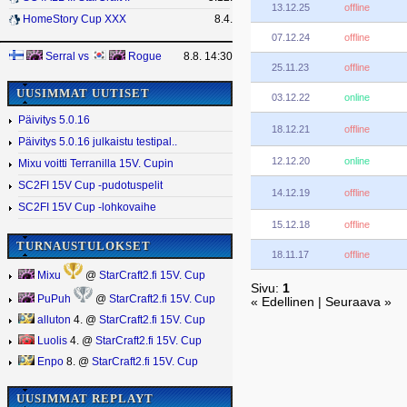
13.12.25
offline
HomeStory Cup XXX
8.4.
07.12.24
offline
Serral
vs
Rogue
8.8. 14:30
25.11.23
offline
UUSIMMAT UUTISET
03.12.22
online
Päivitys 5.0.16
18.12.21
offline
Päivitys 5.0.16 julkaistu testipal..
12.12.20
online
Mixu voitti Terranilla 15V. Cupin
SC2FI 15V Cup -pudotuspelit
14.12.19
offline
SC2FI 15V Cup -lohkovaihe
15.12.18
offline
TURNAUSTULOKSET
18.11.17
offline
Mixu
@
StarCraft2.fi 15V. Cup
Sivu:
1
PuPuh
@
StarCraft2.fi 15V. Cup
« Edellinen | Seuraava »
alluton
4. @
StarCraft2.fi 15V. Cup
Luolis
4. @
StarCraft2.fi 15V. Cup
Enpo
8. @
StarCraft2.fi 15V. Cup
UUSIMMAT REPLAYT