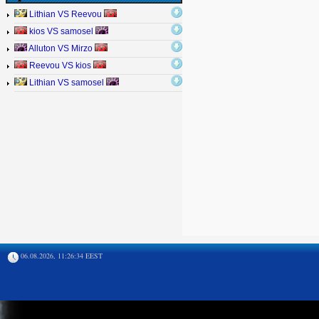
Lithian VS Reevou
kios VS samosel
Alluton VS Mirzo
Reevou VS kios
Lithian VS samosel
06.08.2026, 11:26:34 EEST