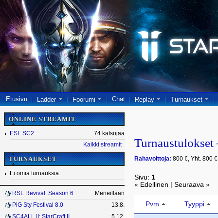
Etusivu
Chat
Ladder
Foorumi
Replay
Turnaukset
ONLINE STREAMIT
ESL SC2
74 katsojaa
Turnaustulokset
Kaikki streamit
Rahavoittoja:
800 €, Yht. 800 €
TURNAUKSET
Ei omia turnauksia.
Sivu:
1
« Edellinen | Seuraava »
RSL Revival: Season 6
Meneillään
Pvm
Tyyppi
PiG Sty Festival 8.0
13.8.
SC4ALL II: StarCraft II
5.12.