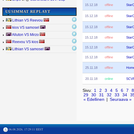
15.12.18
offline
StarC
UUSIMMAT REPLAYT
15.12.18
offline
StarC
Lithian VS Reevou
15.12.18
offline
StarC
kios VS samosel
Alluton VS Mirzo
15.12.18
offline
StarC
Reevou VS kios
15.12.18
offline
StarC
Lithian VS samosel
15.12.18
offline
StarC
25.11.18
offline
Home
20.11.18
online
SCVR
Sivu:
1
2
3
4
5
6
7
8
29
30
31
32
33
34
3
« Edellinen
|
Seuraava »
06.08.2026, 17:29:11 EEST