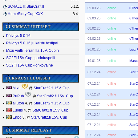
SC4ALL II: StarCraft II
5.12.
09.03.25
online
uTher
HomeStory Cup XXX
8.4.
09.03.25
online
uTher
UUSIMMAT UUTISET
08.02.25
online
uTher
Päivitys 5.0.16
08.02.25
online
uTher
Päivitys 5.0.16 julkaistu testipal..
26.01.25
online
LiuLi
Mixu voitti Terranilla 15V. Cupin
SC2FI 15V Cup -pudotuspelit
19.01.25
online
Maste
SC2FI 15V Cup -lohkovaihe
07.12.24
offline
StarC
TURNAUSTULOKSET
07.12.24
offline
StarC
Mixu
@
StarCraft2.fi 15V. Cup
07.12.24
offline
StarC
PuPuh
@
StarCraft2.fi 15V. Cup
alluton
4. @
StarCraft2.fi 15V. Cup
07.12.24
offline
StarC
Luolis
4. @
StarCraft2.fi 15V. Cup
07.12.24
offline
StarC
Enpo
8. @
StarCraft2.fi 15V. Cup
07.12.24
offline
StarC
UUSIMMAT REPLAYT
07.12.24
offline
StarC