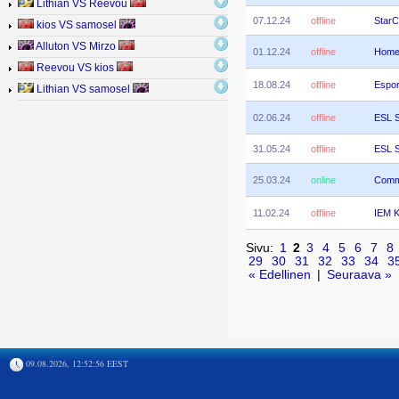
Lithian VS Reevou
07.12.24
offline
StarC
kios VS samosel
Alluton VS Mirzo
01.12.24
offline
Home
Reevou VS kios
18.08.24
offline
Espor
Lithian VS samosel
02.06.24
offline
ESL S
31.05.24
offline
ESL S
25.03.24
online
Comm
11.02.24
offline
IEM K
Sivu:
1
2
3
4
5
6
7
8
29
30
31
32
33
34
3
« Edellinen
|
Seuraava »
09.08.2026, 12:52:56 EEST