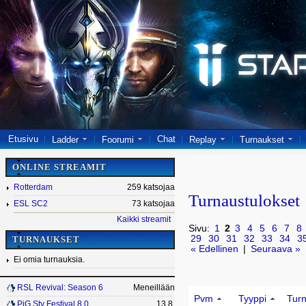
Etusivu
Chat
Ladder
Foorumi
Replay
Turnaukset
ONLINE STREAMIT
Rotterdam
259 katsojaa
Turnaustulokset
ESL SC2
73 katsojaa
Kaikki streamit
Sivu:
1
2
3
4
5
6
7
8
29
30
31
32
33
34
3
TURNAUKSET
« Edellinen
|
Seuraava »
Ei omia turnauksia.
RSL Revival: Season 6
Meneillään
Pvm
Tyyppi
Tur
PiG Sty Festival 8.0
13.8.