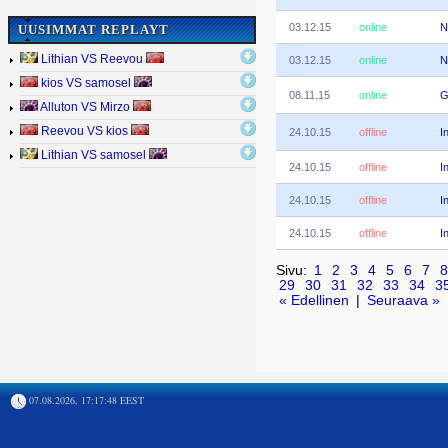
03.12.15
online
N
UUSIMMAT REPLAYT
Lithian VS Reevou
03.12.15
online
N
kios VS samosel
08.11.15
online
G
Alluton VS Mirzo
Reevou VS kios
24.10.15
offline
I
Lithian VS samosel
24.10.15
offline
I
24.10.15
offline
I
24.10.15
offline
I
Sivu:
1
2
3
4
5
6
7
8
29
30
31
32
33
34
3
« Edellinen
|
Seuraava »
07.08.2026, 17:17:48 EEST