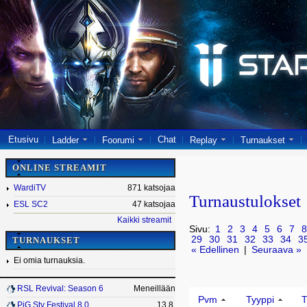
Etusivu
Chat
Ladder
Foorumi
Replay
Turnaukset
ONLINE STREAMIT
WardiTV
871 katsojaa
Turnaustulokset
ESL SC2
47 katsojaa
Kaikki streamit
Sivu:
1
2
3
4
5
6
7
8
29
30
31
32
33
34
3
TURNAUKSET
« Edellinen
|
Seuraava »
Ei omia turnauksia.
RSL Revival: Season 6
Meneillään
Pvm
Tyyppi
T
PiG Sty Festival 8.0
13.8.