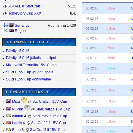
SC4ALL II: StarCraft II
5.12.
06.02.16
offline
A
HomeStory Cup XXX
8.4.
06.02.16
offline
A
Serral
vs
Huomenna 14:30
06.02.16
offline
A
Rogue
06.02.16
offline
A
UUSIMMAT UUTISET
06.02.16
offline
A
Päivitys 5.0.16
24.01.16
offline
D
Päivitys 5.0.16 julkaistu testipal..
Mixu voitti Terranilla 15V. Cupin
27.12.15
online
K
SC2FI 15V Cup -pudotuspelit
05.12.15
offline
I
SC2FI 15V Cup -lohkovaihe
05.12.15
offline
S
TURNAUSTULOKSET
05.12.15
offline
S
Mixu
@
StarCraft2.fi 15V. Cup
PuPuh
@
StarCraft2.fi 15V. Cup
05.12.15
offline
S
alluton
4. @
StarCraft2.fi 15V. Cup
05.12.15
offline
S
Luolis
4. @
StarCraft2.fi 15V. Cup
Enpo
8. @
StarCraft2.fi 15V. Cup
03.12.15
online
N