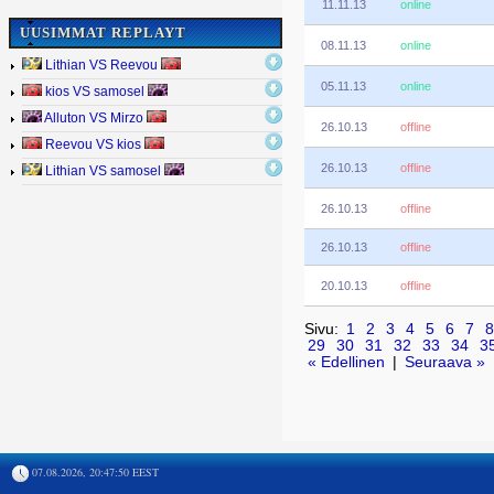
11.11.13
online
UUSIMMAT REPLAYT
08.11.13
online
Lithian VS Reevou
05.11.13
online
kios VS samosel
Alluton VS Mirzo
26.10.13
offline
Reevou VS kios
26.10.13
offline
Lithian VS samosel
26.10.13
offline
26.10.13
offline
20.10.13
offline
Sivu:
1
2
3
4
5
6
7
8
29
30
31
32
33
34
3
« Edellinen
|
Seuraava »
07.08.2026, 20:47:50 EEST