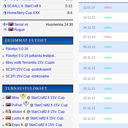
SC4ALL II: StarCraft II
5.12.
11.01.14
offline
HomeStory Cup XXX
8.4.
14.12.13
online
Serral
vs
Huomenna 14:30
14.12.13
online
Rogue
07.12.13
offline
UUSIMMAT UUTISET
05.12.13
online
Päivitys 5.0.16
Päivitys 5.0.16 julkaistu testipal..
25.11.13
online
Mixu voitti Terranilla 15V. Cupin
23.11.13
online
SC2FI 15V Cup -pudotuspelit
SC2FI 15V Cup -lohkovaihe
23.11.13
online
TURNAUSTULOKSET
23.11.13
online
Mixu
@
StarCraft2.fi 15V. Cup
23.11.13
online
PuPuh
@
StarCraft2.fi 15V. Cup
21.11.13
online
alluton
4. @
StarCraft2.fi 15V. Cup
Luolis
4. @
StarCraft2.fi 15V. Cup
15.11.13
online
Enpo
8. @
StarCraft2.fi 15V. Cup