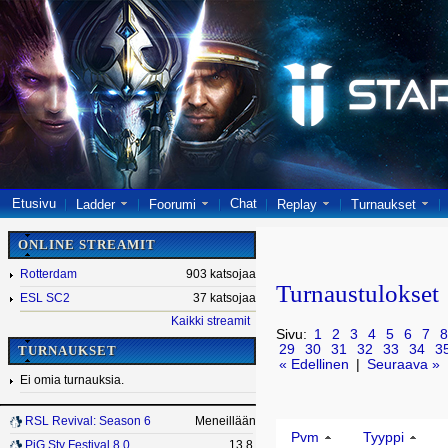
Etusivu
Chat
Ladder
Foorumi
Replay
Turnaukset
ONLINE STREAMIT
Rotterdam
903 katsojaa
Turnaustulokset
ESL SC2
37 katsojaa
Kaikki streamit
Sivu:
1
2
3
4
5
6
7
8
29
30
31
32
33
34
3
TURNAUKSET
« Edellinen
|
Seuraava »
Ei omia turnauksia.
RSL Revival: Season 6
Meneillään
Pvm
Tyyppi
PiG Sty Festival 8.0
13.8.