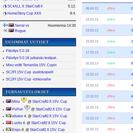
SC4ALL II: StarCraft II
5.12.
06.04.13
offline
HomeStory Cup XXX
8.4.
23.03.13
online
H
Serral
vs
Huomenna 14:30
23.03.13
offline
S
Rogue
23.03.13
online
Z
UUSIMMAT UUTISET
Päivitys 5.0.16
17.03.13
online
Päivitys 5.0.16 julkaistu testipal..
02.03.13
online
B
Mixu voitti Terranilla 15V. Cupin
SC2FI 15V Cup -pudotuspelit
22.02.13
offline
A
SC2FI 15V Cup -lohkovaihe
22.02.13
offline
A
TURNAUSTULOKSET
22.02.13
offline
A
Mixu
@
StarCraft2.fi 15V. Cup
22.02.13
offline
A
PuPuh
@
StarCraft2.fi 15V. Cup
alluton
4. @
StarCraft2.fi 15V. Cup
22.02.13
offline
A
Luolis
4. @
StarCraft2.fi 15V. Cup
22.02.13
offline
A
Enpo
8. @
StarCraft2.fi 15V. Cup