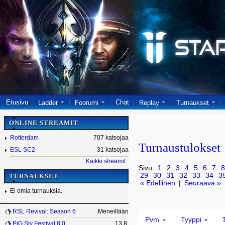
Etusivu
Chat
Ladder
Foorumi
Replay
Turnaukset
ONLINE STREAMIT
Rotterdam
707 katsojaa
Turnaustulokset
ESL SC2
31 katsojaa
Kaikki streamit
Sivu:
1
2
3
4
5
6
7
8
29
30
31
32
33
34
3
TURNAUKSET
« Edellinen
|
Seuraava »
Ei omia turnauksia.
RSL Revival: Season 6
Meneillään
Pvm
Tyyppi
PiG Sty Festival 8.0
13.8.