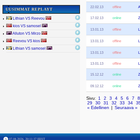
22.02.13
offline
A
UUSIMMAT REPLAYT
17.02.13
online
Z
Lithian VS Reevou
kios VS samosel
13.01.13
offline
L
Alluton VS Mirzo
13.01.13
offline
L
Reevou VS kios
Lithian VS samosel
13.01.13
offline
L
13.01.13
offline
L
15.12.12
online
Z
09.12.12
online
Z
Sivu:
1
2
3
4
5
6
7
8
29
30
31
32
33
34
3
« Edellinen
|
Seuraava »
07.08.2026, 20:11:37 EEST