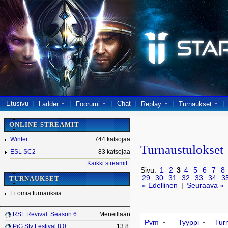
Etusivu
Chat
Ladder
Foorumi
Replay
Turnaukset
ONLINE STREAMIT
Winter
744 katsojaa
Turnaustulokset
ESL SC2
83 katsojaa
Kaikki streamit
Sivu:
1
2
3
4
5
6
7
8
29
30
31
32
33
34
3
TURNAUKSET
« Edellinen
|
Seuraava »
Ei omia turnauksia.
RSL Revival: Season 6
Meneillään
Pvm
Tyyppi
Tur
PiG Sty Festival 8.0
13.8.