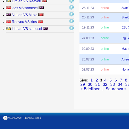
Lithian VS Reevou
25.11.23
offline
StarC
kios VS samosel
Alluton VS Mirzo
25.11.23
offline
StarC
Reevou VS kios
19.11.23
online
ESL 
Lithian VS samosel
24.09.23
online
Pig S
10.09.23
online
Mast
23.07.23
online
Afre
02.07.23
offline
Home
Sivu:
1
2
3
4
5
6
7
8
29
30
31
32
33
34
3
« Edellinen
|
Seuraava »
09.08.2026, 11:06:32 EEST