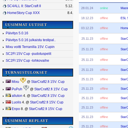
SC4ALL II: StarCraft II
5.12.
28.01.24
online
Mast
HomeStory Cup XXX
8.4.
18.12.23
offline
ESL 
UUSIMMAT UUTISET
03.12.23
offline
Home
Päivitys 5.0.16
25.11.23
offline
StarC
Päivitys 5.0.16 julkaistu testipal..
Mixu voitti Terranilla 15V. Cupin
25.11.23
offline
StarC
SC2FI 15V Cup -pudotuspelit
25.11.23
offline
StarC
SC2FI 15V Cup -lohkovaihe
25.11.23
offline
StarC
TURNAUSTULOKSET
25.11.23
offline
StarC
Mixu
@
StarCraft2.fi 15V. Cup
25.11.23
offline
StarC
PuPuh
@
StarCraft2.fi 15V. Cup
alluton
4. @
StarCraft2.fi 15V. Cup
25.11.23
offline
StarC
Luolis
4. @
StarCraft2.fi 15V. Cup
25.11.23
offline
StarC
Enpo
8. @
StarCraft2.fi 15V. Cup
25.11.23
offline
StarC
UUSIMMAT REPLAYT
25.11.23
offline
StarC